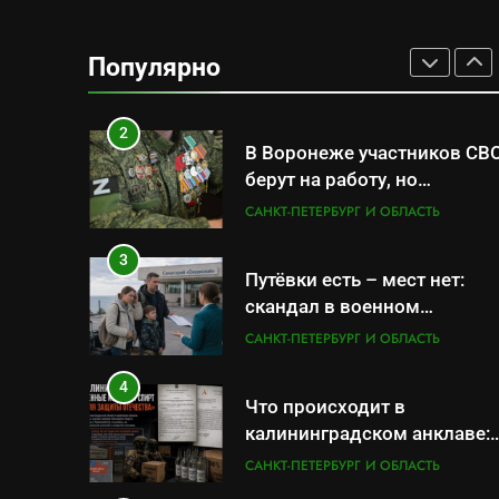
складам Wildberries?
1
Дочь генерал-полковника
Евгения Бурдинского
Популярно
оказывает платные услуги
САНКТ-ПЕТЕРБУРГ И ОБЛАСТЬ
по вопросам военной
службы и бронирования
2
В Воронеже участников СВ
берут на работу, но
удержаться удаётся не все
САНКТ-ПЕТЕРБУРГ И ОБЛАСТЬ
3
Путёвки есть – мест нет:
скандал в военном
санатории Владивостока
САНКТ-ПЕТЕРБУРГ И ОБЛАСТЬ
4
Что происходит в
калининградском анклаве:
военные изымают спирт
САНКТ-ПЕТЕРБУРГ И ОБЛАСТЬ
«для защиты Отечества»