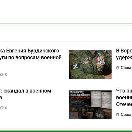
ка Евгения Бурдинского
В Воро
уги по вопросам военной
удерж
я
Саша
0
т: скандал в военном
Что п
а
военн
Отече
0
Саша