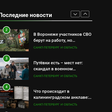
складам Wildberries?
1
Дочь генерал-полковника
Евгения Бурдинского
Последние новости
оказывает платные услуги
САНКТ-ПЕТЕРБУРГ И ОБЛАСТЬ
по вопросам военной
службы и бронирования
2
В Воронеже участников СВО
берут на работу, но
удержаться удаётся не всем
САНКТ-ПЕТЕРБУРГ И ОБЛАСТЬ
3
Путёвки есть – мест нет:
скандал в военном
санатории Владивостока
САНКТ-ПЕТЕРБУРГ И ОБЛАСТЬ
4
Что происходит в
калининградском анклаве:
военные изымают спирт
САНКТ-ПЕТЕРБУРГ И ОБЛАСТЬ
«для защиты Отечества»