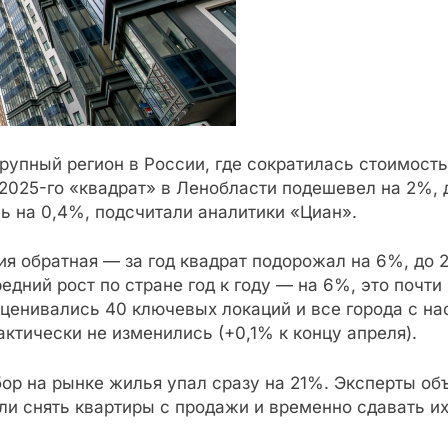
упный регион в России, где сократилась стоимость
2025-го «квадрат» в Ленобласти подешевел на 2%, д
ь на 0,4%, подсчитали аналитики «Циан».
я обратная — за год квадрат подорожал на 6%, до 23
едний рост по стране год к году — на 6%, это почт
ценивались 40 ключевых локаций и все города с нас
ктически не изменились (+0,1% к концу апреля).
ор на рынке жилья упал сразу на 21%. Эксперты об
ли снять квартиры с продажи и временно сдавать и