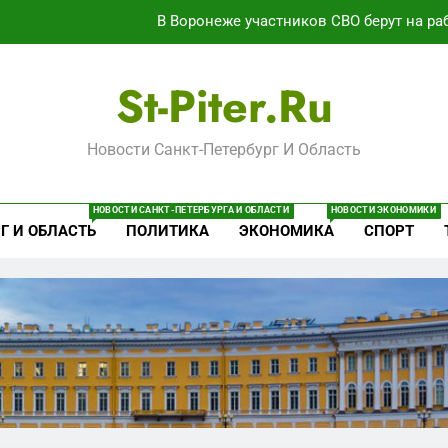
В Воронеже участников СВО берут на раб
Путёвки есть – мест нет: скандал
St-Piter.ru
Что происходит в калининградском анклаве: военные изым
Новости Санкт-Петербург И Область
Дочь генерал-полковника Евгения Бурдинского оказывает пл
В Воронеже участников СВО берут на раб
НОВОСТИ САНКТ-ПЕТЕРБУРГА И ОБЛАСТИ
НОВОСТИ ЭКОНОМИКИ
Г И ОБЛАСТЬ
ПОЛИТИКА
ЭКОНОМИКА
СПОРТ
Путёвки есть – мест нет: скандал
Что происходит в калининградском анклаве: военные изым