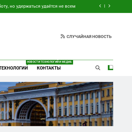
оту, но удержаться удаётся не всем
 в военном санатории Владивостока
ают спирт «для защиты Отечества»
СЛУЧАЙНАЯ НОВОСТЬ
атные услуги по вопросам военной
службы и бронирования
оту, но удержаться удаётся не всем
НОВОСТИ ТЕХНОЛОГИЙ И МЕДИА
ТЕХНОЛОГИИ
КОНТАКТЫ
 в военном санатории Владивостока
ают спирт «для защиты Отечества»