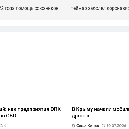
22 года помощь союзников
Неймар заболел коронави
ий: как предприятия ОПК
В Крыму начали мобил
ов СВО
дронов
Саша Конев
10.07.2026
0