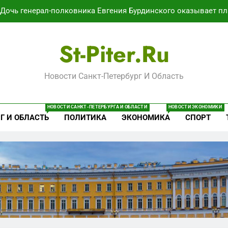
Дочь генерал-полковника Евгения Бурдинского оказывает пл
В Воронеже участников СВО берут на раб
St-Piter.ru
Путёвки есть – мест нет: скандал
Новости Санкт-Петербург И Область
Минпромторг потребовал данные о складах с военной продук
Дочь генерал-полковника Евгения Бурдинского оказывает пл
НОВОСТИ САНКТ-ПЕТЕРБУРГА И ОБЛАСТИ
НОВОСТИ ЭКОНОМИКИ
Г И ОБЛАСТЬ
ПОЛИТИКА
ЭКОНОМИКА
СПОРТ
В Воронеже участников СВО берут на раб
Путёвки есть – мест нет: скандал