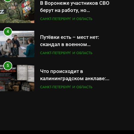
В Воронеже участников СВО
берут на работу, но
удержаться удаётся не всем
САНКТ-ПЕТЕРБУРГ И ОБЛАСТЬ
4
Путёвки есть – мест нет:
скандал в военном
санатории Владивостока
САНКТ-ПЕТЕРБУРГ И ОБЛАСТЬ
5
Что происходит в
калининградском анклаве:
военные изымают спирт
САНКТ-ПЕТЕРБУРГ И ОБЛАСТЬ
«для защиты Отечества»
6
«500-тонный беспилотник»
или очередная показуха?
Что скрывает российский
САНКТ-ПЕТЕРБУРГ И ОБЛАСТЬ
ВМФ
7