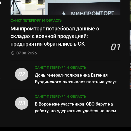
О
м
САНКТ-ПЕТЕРБУРГ И ОБЛАСТЬ
Минпромторг потребовал данные о
складах с военной продукцией:
предприятия обратились в СК
01
07.08.2026
САНКТ-ПЕТЕРБУРГ И ОБЛАСТЬ
02
Дочь генерал-полковника Евгения
Бурдинского оказывает платные услуги
по вопросам военной службы и
бронирования
САНКТ-ПЕТЕРБУРГ И ОБЛАСТЬ
03
В Воронеже участников СВО берут на
работу, но удержаться удаётся не всем