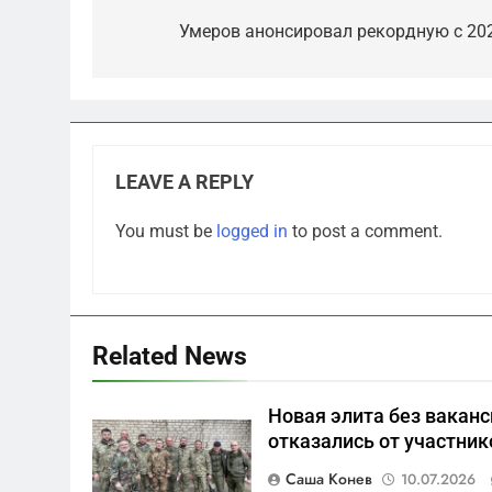
navigation
Умеров анонсировал рекордную с 20
LEAVE A REPLY
5
You must be
logged in
to post a comment.
Что происходит в
калининградском анклаве:
военные изымают спирт
САНКТ-ПЕТЕРБУРГ И ОБЛАСТЬ
«для защиты Отечества»
6
Related News
«500-тонный беспилотник»
или очередная показуха?
Новая элита без ваканс
Что скрывает российский
САНКТ-ПЕТЕРБУРГ И ОБЛАСТЬ
отказались от участник
ВМФ
7
Саша Конев
10.07.2026