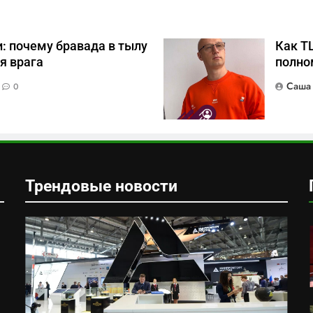
: почему бравада в тылу
Как Т
я врага
полно
Саша
0
Трендовые новости