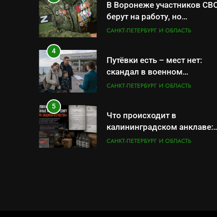
В Воронеже участников СВ
берут на работу, но
удержаться удаётся не все
САНКТ-ПЕТЕРБУРГ И ОБЛАСТЬ
4
Путёвки есть – мест нет:
скандал в военном
санатории Владивостока
САНКТ-ПЕТЕРБУРГ И ОБЛАСТЬ
5
Что происходит в
калининградском анклаве:
военные изымают спирт
САНКТ-ПЕТЕРБУРГ И ОБЛАСТЬ
«для защиты Отечества»
6
«500-тонный беспилотник»
или очередная показуха?
Что скрывает российский
САНКТ-ПЕТЕРБУРГ И ОБЛАСТЬ
ВМФ
7