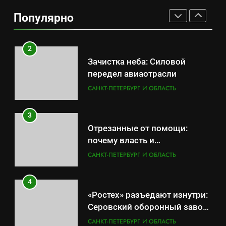
Отставка Бречалова как
Популярно
результат управленческих
САНКТ-ПЕТЕРБУРГ И ОБЛАСТЬ
провалов и уязвимости
региона
2
Зачистка неба: Силовой
передел авиаотрасли
САНКТ-ПЕТЕРБУРГ И ОБЛАСТЬ
3
Отрезанные от помощи:
почему власть и
маркетплейсы «умывают
САНКТ-ПЕТЕРБУРГ И ОБЛАСТЬ
руки» после ударов по
складам Wildberries?
4
«Ростех» разъедают изнутри:
Серовский оборонный завод
идёт ко дну
САНКТ-ПЕТЕРБУРГ И ОБЛАСТЬ