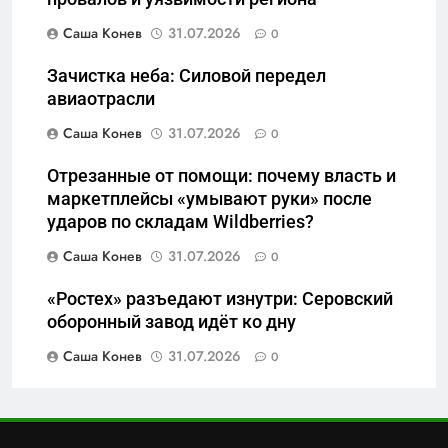
отечества» превратила
6
должность в источник
Саша Конев
31.07.2026
0
Операция «Обнуление»: Что
обогащения
на самом деле стоит за
Зачистка неба: Силовой передел
попыткой уничтожения
САНКТ-ПЕТЕРБУРГ И ОБЛАСТЬ
авиаотрасли
Telegram в России
Саша Конев
31.07.2026
0
7
Позор Балтийского флота:
Отрезанные от помощи: почему власть и
как «геройский» катер стал
маркетплейсы «умывают руки» после
ударов по складам Wildberries?
металлоломом за 3 дня
САНКТ-ПЕТЕРБУРГ И ОБЛАСТЬ
Саша Конев
31.07.2026
0
8
«Ростех» разъедают изнутри: Серовский
Бумажный флот чиновничьих
оборонный завод идёт ко дну
иллюзий: как российская
бюрократия превратила
Саша Конев
31.07.2026
0
САНКТ-ПЕТЕРБУРГ И ОБЛАСТЬ
праздник в комедию
1
Перезагрузка в Удмуртии: