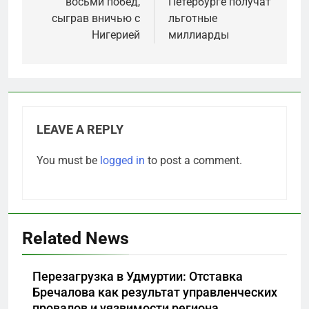
восьми побед,
Петербурге получат
сыграв вничью с
льготные
Нигерией
миллиарды
LEAVE A REPLY
You must be
logged in
to post a comment.
5
Related News
«Бизнес на ветеранах и
покровительство»: как
Перезагрузка в Удмуртии: Отставка
социальный координатор
САНКТ-ПЕТЕРБУРГ И ОБЛАСТЬ
Бречалова как результат управленческих
фонда «защитники
провалов и уязвимости региона