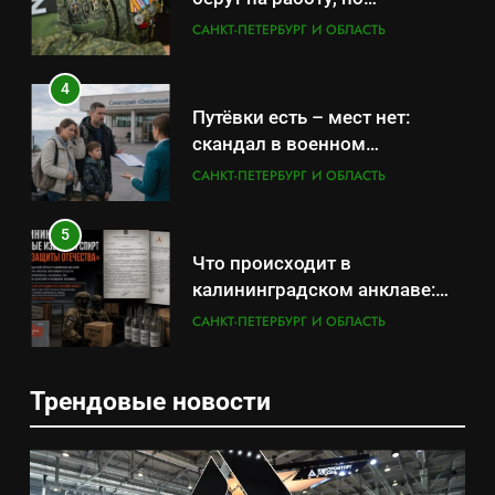
удержаться удаётся не всем
САНКТ-ПЕТЕРБУРГ И ОБЛАСТЬ
4
Путёвки есть – мест нет:
скандал в военном
санатории Владивостока
САНКТ-ПЕТЕРБУРГ И ОБЛАСТЬ
5
Что происходит в
калининградском анклаве:
военные изымают спирт «для
САНКТ-ПЕТЕРБУРГ И ОБЛАСТЬ
защиты Отечества»
6
Трендовые новости
«500-тонный беспилотник»
5
или очередная показуха? Что
Что происходит в
скрывает российский ВМФ
САНКТ-ПЕТЕРБУРГ И ОБЛАСТЬ
калининградском анклаве: