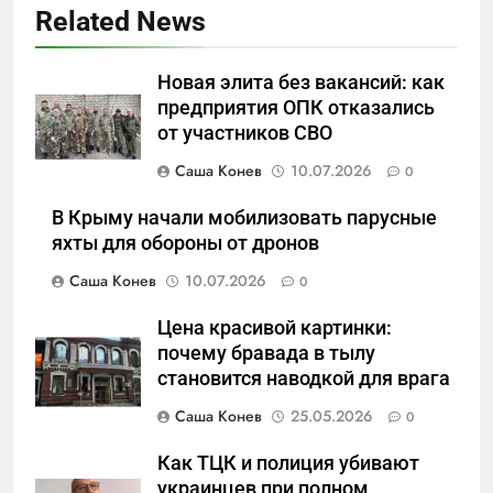
Related News
5
Новая элита без вакансий: как
Что происходит в
предприятия ОПК отказались
калининградском анклаве:
от участников СВО
военные изымают спирт «для
САНКТ-ПЕТЕРБУРГ И ОБЛАСТЬ
защиты Отечества»
Саша Конев
10.07.2026
0
6
В Крыму начали мобилизовать парусные
«500-тонный беспилотник»
яхты для обороны от дронов
или очередная показуха? Что
Саша Конев
10.07.2026
0
скрывает российский ВМФ
САНКТ-ПЕТЕРБУРГ И ОБЛАСТЬ
Цена красивой картинки:
7
почему бравада в тылу
Перезагрузка в Удмуртии:
становится наводкой для врага
Отставка Бречалова как
Саша Конев
25.05.2026
0
результат управленческих
САНКТ-ПЕТЕРБУРГ И ОБЛАСТЬ
провалов и уязвимости
Как ТЦК и полиция убивают
региона
украинцев при полном