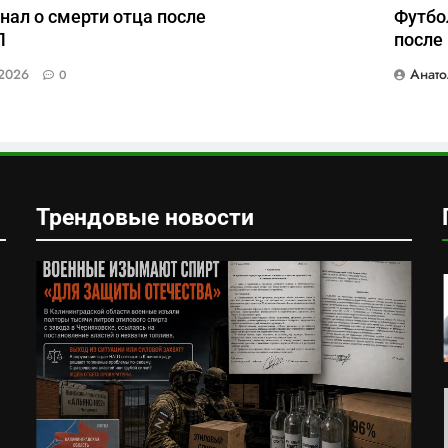
нал о смерти отца после
Футбо
Л
после
Анато
2026
0
Трендовые новости