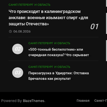
САНКТ-ПЕТЕРБУРГ И ОБЛАСТЬ
Что происходит в калининградском
анклаве: военные изымают спирт «для
защиты Отечества»
01
06.08.2026
САНКТ-ПЕТЕРБУРГ И ОБЛАСТЬ
02
«500-тонный беспилотник» или
очередная показуха? Что скрывает
российский ВМФ
САНКТ-ПЕТЕРБУРГ И ОБЛАСТЬ
03
Перезагрузка в Удмуртии: Отставка
Бречалова как результат
управленческих провалов и уязвимости
региона
. Powered By
.
BlazeThemes
Главная
Санкт-П