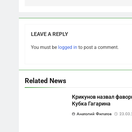
LEAVE A REPLY
5
You must be
logged in
to post a comment.
Отрезанные от помощи:
почему власть и
маркетплейсы «умывают
САНКТ-ПЕТЕРБУРГ И ОБЛАСТЬ
руки» после ударов по
складам Wildberries?
6
Related News
«Ростех» разъедают
изнутри: Серовский
Крикунов назвал фавор
оборонный завод идёт ко
САНКТ-ПЕТЕРБУРГ И ОБЛАСТЬ
Кубка Гагарина
дну
7
Анатолий Филатов
23.03.
«Бизнес на ветеранах и
покровительство»: как