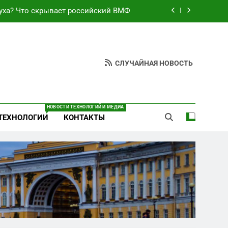
уха? Что скрывает российский ВМФ
езультат управленческих провалов и
уязвимости региона
неба: Силовой передел авиаотрасли
СЛУЧАЙНАЯ НОВОСТЬ
ают спирт «для защиты Отечества»
уха? Что скрывает российский ВМФ
НОВОСТИ ТЕХНОЛОГИЙ И МЕДИА
ТЕХНОЛОГИИ
КОНТАКТЫ
езультат управленческих провалов и
уязвимости региона
неба: Силовой передел авиаотрасли