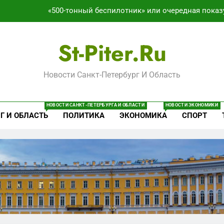
«500-тонный беспилотник» или очередная показ
Перезагрузка в Удмуртии: Отставка Бречалова как р
St-Piter.ru
Зачистка 
Новости Санкт-Петербург И Область
Что происходит в калининградском анклаве: военные изым
«500-тонный беспилотник» или очередная показ
НОВОСТИ САНКТ-ПЕТЕРБУРГА И ОБЛАСТИ
НОВОСТИ ЭКОНОМИКИ
Г И ОБЛАСТЬ
ПОЛИТИКА
ЭКОНОМИКА
СПОРТ
Перезагрузка в Удмуртии: Отставка Бречалова как р
Зачистка 