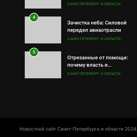
результат управленческих
САНКТ-ПЕТЕРБУРГ И ОБЛАСТЬ
провалов и уязвимости
региона
4
Зачистка неба: Силовой
передел авиаотрасли
САНКТ-ПЕТЕРБУРГ И ОБЛАСТЬ
5
Отрезанные от помощи:
почему власть и
маркетплейсы «умывают
САНКТ-ПЕТЕРБУРГ И ОБЛАСТЬ
руки» после ударов по
складам Wildberries?
6
«Ростех» разъедают
изнутри: Серовский
оборонный завод идёт ко
САНКТ-ПЕТЕРБУРГ И ОБЛАСТЬ
дну
7
«Бизнес на ветеранах и
Новостной сайт Санкт-Петербурга и области 2024
покровительство»: как