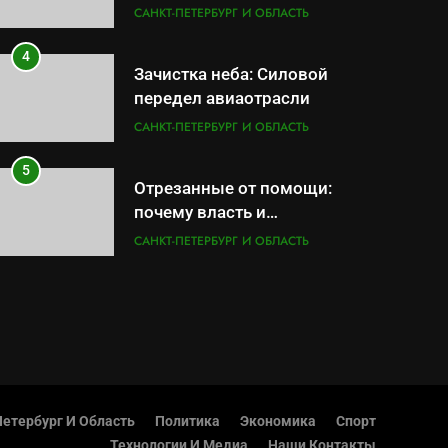
результат управленческих
САНКТ-ПЕТЕРБУРГ И ОБЛАСТЬ
провалов и уязвимости
региона
4
Зачистка неба: Силовой
передел авиаотрасли
САНКТ-ПЕТЕРБУРГ И ОБЛАСТЬ
5
Отрезанные от помощи:
почему власть и
маркетплейсы «умывают
САНКТ-ПЕТЕРБУРГ И ОБЛАСТЬ
руки» после ударов по
складам Wildberries?
6
«Ростех» разъедают
изнутри: Серовский
оборонный завод идёт ко
САНКТ-ПЕТЕРБУРГ И ОБЛАСТЬ
дну
7
«Бизнес на ветеранах и
етербург И Область
Политика
Экономика
Спорт
покровительство»: как
Технологии И Медиа
Наши Контакты