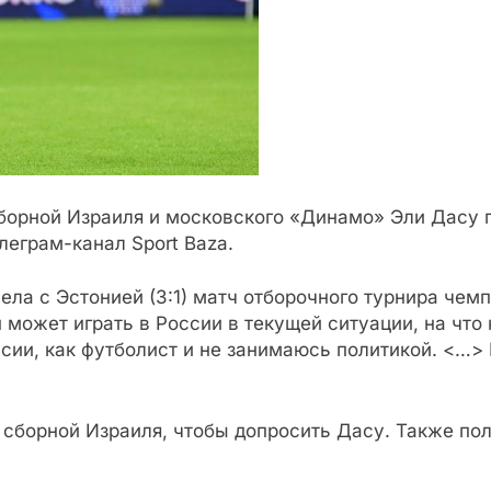
орной Израиля и московского «Динамо» Эли Дасу по
леграм-канал Sport Baza.
ела с Эстонией (3:1) матч отборочного турнира чемп
 может играть в России в текущей ситуации, на что
ссии, как футболист и не занимаюсь политикой. <…>
ь сборной Израиля, чтобы допросить Дасу. Также по