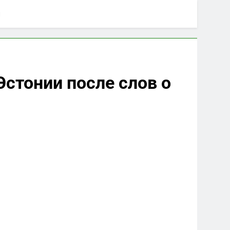
и
стонии после слов о