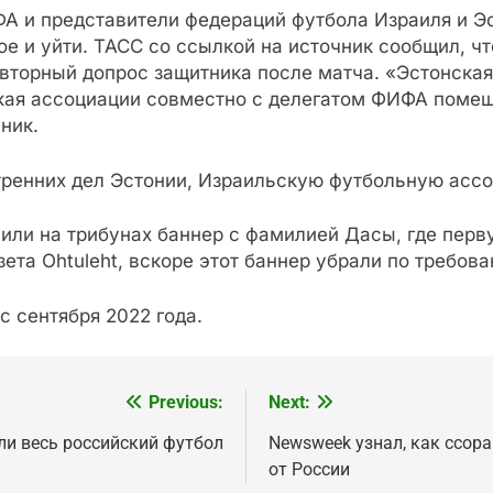
ФА и представители федераций футбола Израиля и Э
ое и уйти. ТАСС со ссылкой на источник сообщил, ч
овторный допрос защитника после матча. «Эстонска
кая ассоциации совместно с делегатом ФИФА помеша
ник.
тренних дел Эстонии, Израильскую футбольную асс
или на трибунах баннер с фамилией Дасы, где перв
зета Ohtuleht, вскоре этот баннер убрали по требо
 сентября 2022 года.
Previous:
Next:
ли весь российский футбол
Newsweek узнал, как ссор
от России