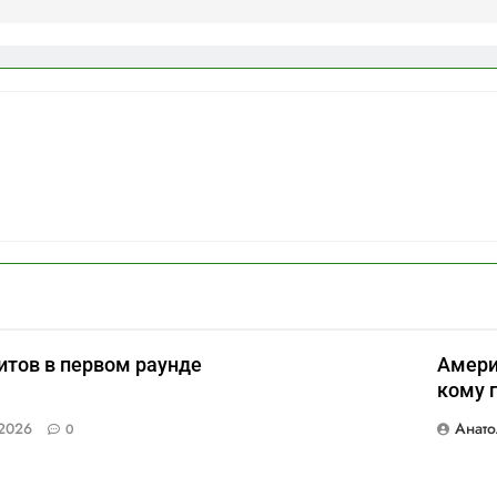
итов в первом раунде
Амери
кому 
Анато
2026
0