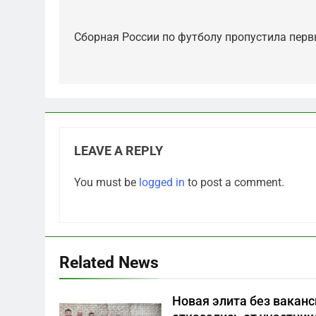
Post
navigation
Сборная России по футболу пропустила первы
LEAVE A REPLY
5
You must be
logged in
to post a comment.
Отрезанные от помощи:
почему власть и
маркетплейсы «умывают
САНКТ-ПЕТЕРБУРГ И ОБЛАСТЬ
руки» после ударов по
складам Wildberries?
6
Related News
«Ростех» разъедают
изнутри: Серовский
Новая элита без ваканс
оборонный завод идёт ко
САНКТ-ПЕТЕРБУРГ И ОБЛАСТЬ