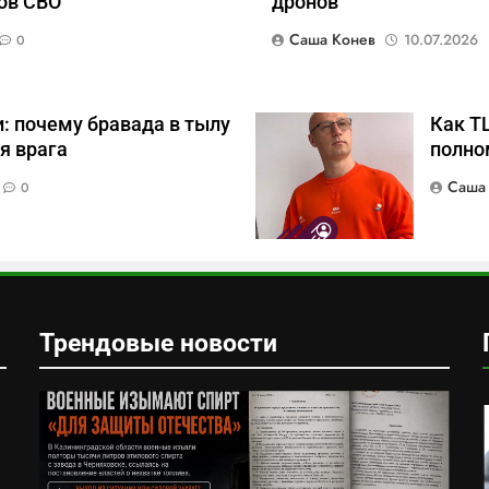
ов СВО
дронов
Саша Конев
10.07.2026
0
: почему бравада в тылу
Как Т
я врага
полно
Саша
0
Трендовые новости