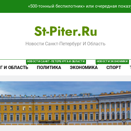
«500-тонный беспилотник» или очередная показ
Перезагрузка в Удмуртии: Отставка Бречалова как р
St-Piter.ru
Зачистка 
Новости Санкт-Петербург И Область
Что происходит в калининградском анклаве: военные изым
«500-тонный беспилотник» или очередная показ
НОВОСТИ САНКТ-ПЕТЕРБУРГА И ОБЛАСТИ
НОВОСТИ ЭКОНОМИКИ
Г И ОБЛАСТЬ
ПОЛИТИКА
ЭКОНОМИКА
СПОРТ
Перезагрузка в Удмуртии: Отставка Бречалова как р
Зачистка 