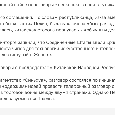
говой войне переговоры «несколько зашли в тупик»,
го соглашения. По словам республиканца, из-за ам
чтобы «спасти» Пекин, была заключена «быстрая сд
алась, китайская сторона вернулась к «обычным де
Минторге заявили, что Соединенные Штаты ввели «р
орта чипов для технологий искусственного интеллек
, достигнутый в Женеве.
оворы с председателем Китайской Народной Респу
агентство «Синьхуа», разговор состоялся по инициа
был «одержим» идеей провести телефонный разговор с
 в торговой войне между двумя странами. Однако П
предсказуемость» Трампа.