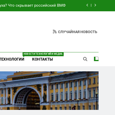
уха? Что скрывает российский ВМФ
езультат управленческих провалов и
уязвимости региона
неба: Силовой передел авиаотрасли
СЛУЧАЙНАЯ НОВОСТЬ
ают спирт «для защиты Отечества»
уха? Что скрывает российский ВМФ
НОВОСТИ ТЕХНОЛОГИЙ И МЕДИА
ТЕХНОЛОГИИ
КОНТАКТЫ
езультат управленческих провалов и
уязвимости региона
неба: Силовой передел авиаотрасли