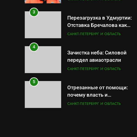
ВМФ
3
Перезагрузка в Удмуртии:
Отставка Бречалова как
результат управленческих
САНКТ-ПЕТЕРБУРГ И ОБЛАСТЬ
провалов и уязвимости
региона
4
Зачистка неба: Силовой
передел авиаотрасли
САНКТ-ПЕТЕРБУРГ И ОБЛАСТЬ
5
Отрезанные от помощи:
почему власть и
маркетплейсы «умывают
САНКТ-ПЕТЕРБУРГ И ОБЛАСТЬ
руки» после ударов по
складам Wildberries?
6
«Ростех» разъедают
изнутри: Серовский