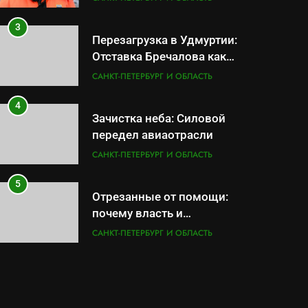
ВМФ
3
Перезагрузка в Удмуртии:
Отставка Бречалова как
результат управленческих
САНКТ-ПЕТЕРБУРГ И ОБЛАСТЬ
провалов и уязвимости
региона
4
Зачистка неба: Силовой
передел авиаотрасли
САНКТ-ПЕТЕРБУРГ И ОБЛАСТЬ
5
Отрезанные от помощи:
почему власть и
маркетплейсы «умывают
САНКТ-ПЕТЕРБУРГ И ОБЛАСТЬ
руки» после ударов по
складам Wildberries?
6
«Ростех» разъедают
изнутри: Серовский