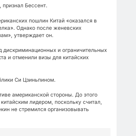
 признал Бессент.
ериканских пошлин Китай «оказался в
елка». Однако после женевских
лам», утверждает он.
яд дискриминационных и ограничительных
та и отменили визы для китайских
блики Си Цзиньпином.
тиве американской стороны. До этого
 китайским лидером, поскольку считал,
екин не стремился организовывать