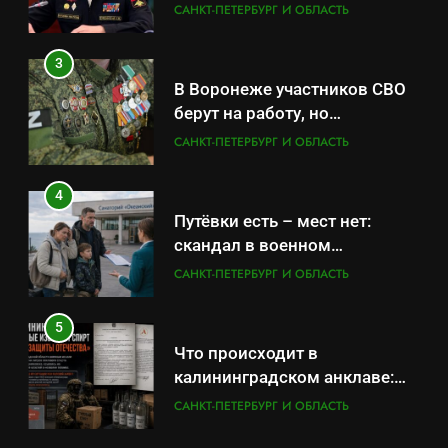
оказывает платные услуги по
САНКТ-ПЕТЕРБУРГ И ОБЛАСТЬ
вопросам военной службы и
бронирования
3
В Воронеже участников СВО
берут на работу, но
удержаться удаётся не всем
САНКТ-ПЕТЕРБУРГ И ОБЛАСТЬ
4
Путёвки есть – мест нет:
скандал в военном
санатории Владивостока
САНКТ-ПЕТЕРБУРГ И ОБЛАСТЬ
5
Что происходит в
калининградском анклаве:
военные изымают спирт «для
САНКТ-ПЕТЕРБУРГ И ОБЛАСТЬ
защиты Отечества»