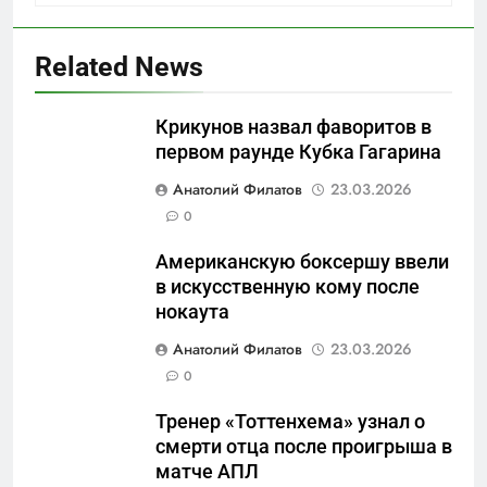
Related News
Крикунов назвал фаворитов в
первом раунде Кубка Гагарина
5
Анатолий Филатов
23.03.2026
Что происходит в
0
калининградском анклаве:
Американскую боксершу ввели
военные изымают спирт «для
САНКТ-ПЕТЕРБУРГ И ОБЛАСТЬ
в искусственную кому после
защиты Отечества»
нокаута
6
Анатолий Филатов
23.03.2026
«500-тонный беспилотник»
0
или очередная показуха? Что
скрывает российский ВМФ
САНКТ-ПЕТЕРБУРГ И ОБЛАСТЬ
Тренер «Тоттенхема» узнал о
смерти отца после проигрыша в
7
матче АПЛ