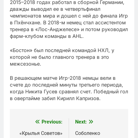
2015–2018 годах работал в сборной Германии,
дважды выводил ее в четвертьфинал
чемпионатов мира и дошел с ней до финала Игр
в Пхёнчхане. В 2018-м немец стал ассистентом
тренера в «Лос-Анджелесе» и потом руководил
фарм-клубом команды в AHL.
«Бостон» был последней командой НХЛ, у
которой не было главного тренера в это
межсезонье.
В решающем матче Игр-2018 немцы вели в
счете до последней минуты третьего периода,
когда Никита Гусев сравнял счет. Победный гол
в овертайме забил Кирилл Капризов.
Previous:
Next:
Post
navigation
«Крылья Советов»
Соболенко