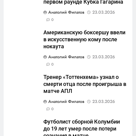
первом раунде Кубка Гагарина
5
Анатолий Филатов
23.03.2026
Что происходит в
0
калининградском анклаве:
Американскую боксершу ввели
военные изымают спирт «для
САНКТ-ПЕТЕРБУРГ И ОБЛАСТЬ
в искусственную кому после
защиты Отечества»
нокаута
6
Анатолий Филатов
23.03.2026
«500-тонный беспилотник»
0
или очередная показуха? Что
скрывает российский ВМФ
САНКТ-ПЕТЕРБУРГ И ОБЛАСТЬ
Тренер «Тоттенхема» узнал о
смерти отца после проигрыша в
7
матче АПЛ
Перезагрузка в Удмуртии:
Анатолий Филатов
23.03.2026
Отставка Бречалова как
0
результат управленческих
САНКТ-ПЕТЕРБУРГ И ОБЛАСТЬ
провалов и уязвимости
Футболист сборной Колумбии
региона
до 19 лет умер после потери
8
сознания в матче