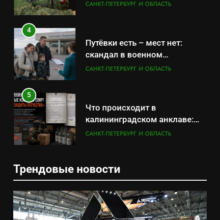
удержаться удаётся не всем
САНКТ-ПЕТЕРБУРГ И ОБЛАСТЬ
4
Путёвки есть – мест нет:
скандал в военном
санатории Владивостока
САНКТ-ПЕТЕРБУРГ И ОБЛАСТЬ
5
Что происходит в
калининградском анклаве:
военные изымают спирт «для
САНКТ-ПЕТЕРБУРГ И ОБЛАСТЬ
защиты Отечества»
6
Трендовые новости
«500-тонный беспилотник»
5
или очередная показуха? Что
Что происходит в
скрывает российский ВМФ
САНКТ-ПЕТЕРБУРГ И ОБЛАСТЬ
калининградском анклаве:
военные изымают спирт «для
САНКТ-ПЕТЕРБУРГ И ОБЛАСТЬ