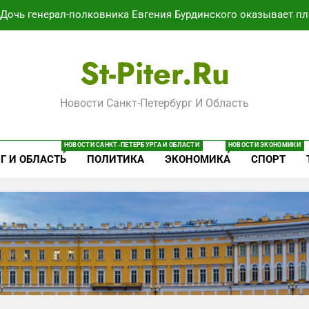
Дочь генерал-полковника Евгения Бурдинского оказывает пл
В Воронеже участников СВО берут на раб
St-Piter.ru
Путёвки есть – мест нет: скандал
Новости Санкт-Петербург И Область
Минпромторг потребовал данные о складах с военной продук
Дочь генерал-полковника Евгения Бурдинского оказывает пл
НОВОСТИ САНКТ-ПЕТЕРБУРГА И ОБЛАСТИ
НОВОСТИ ЭКОНОМИКИ
Г И ОБЛАСТЬ
ПОЛИТИКА
ЭКОНОМИКА
СПОРТ
В Воронеже участников СВО берут на раб
Путёвки есть – мест нет: скандал