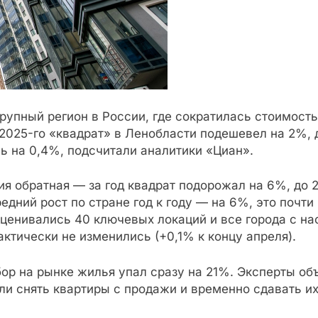
упный регион в России, где сократилась стоимость
2025-го «квадрат» в Ленобласти подешевел на 2%, д
ь на 0,4%, подсчитали аналитики «Циан».
я обратная — за год квадрат подорожал на 6%, до 23
едний рост по стране год к году — на 6%, это почт
ценивались 40 ключевых локаций и все города с нас
ктически не изменились (+0,1% к концу апреля).
ор на рынке жилья упал сразу на 21%. Эксперты об
ли снять квартиры с продажи и временно сдавать и