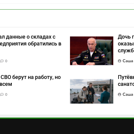
л данные о складах с
Дочь 
едприятия обратились в
оказы
служб
Саша
0
СВО берут на работу, но
Путёвк
 всем
санат
Саша
0