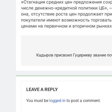
«Стагнация средних цен предложения сохр
числе денежно-кредитной политики ЦБ», —
она, отсутствие роста цен продолжает пр
покупатели имеют возможность торговатьс
ценами на первичном и вторичном рынках
Post
navigation
Кадыров присвоил Гуцериеву звание п
LEAVE A REPLY
5
You must be
logged in
to post a comment.
Что происходит в
калининградском анклаве: