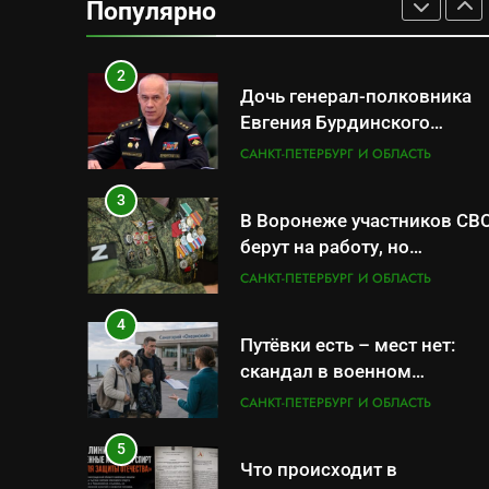
Популярно
военной продукцией:
САНКТ-ПЕТЕРБУРГ И ОБЛАСТЬ
предприятия обратились в
СК
2
Дочь генерал-полковника
Евгения Бурдинского
оказывает платные услуги
САНКТ-ПЕТЕРБУРГ И ОБЛАСТЬ
по вопросам военной
службы и бронирования
3
В Воронеже участников СВ
берут на работу, но
удержаться удаётся не все
САНКТ-ПЕТЕРБУРГ И ОБЛАСТЬ
4
Путёвки есть – мест нет:
скандал в военном
санатории Владивостока
САНКТ-ПЕТЕРБУРГ И ОБЛАСТЬ
5
Что происходит в