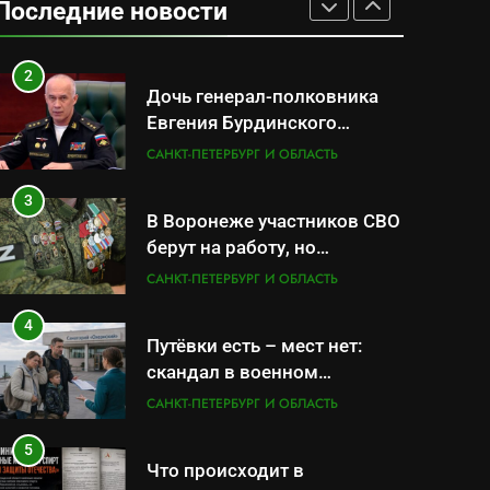
Последние новости
военной продукцией:
САНКТ-ПЕТЕРБУРГ И ОБЛАСТЬ
предприятия обратились в
СК
2
Дочь генерал-полковника
Евгения Бурдинского
оказывает платные услуги
САНКТ-ПЕТЕРБУРГ И ОБЛАСТЬ
по вопросам военной
службы и бронирования
3
В Воронеже участников СВО
берут на работу, но
удержаться удаётся не всем
САНКТ-ПЕТЕРБУРГ И ОБЛАСТЬ
4
Путёвки есть – мест нет:
скандал в военном
санатории Владивостока
САНКТ-ПЕТЕРБУРГ И ОБЛАСТЬ
5
Что происходит в