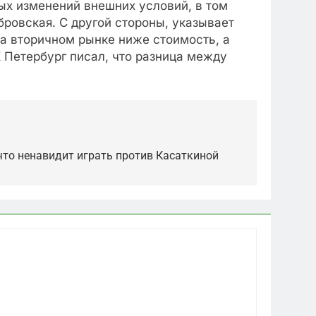
ых изменений внешних условий, в том
ровская. С другой стороны, указывает
на вторичном рынке ниже стоимость, а
 Петербург писал, что разница между
что ненавидит играть против Касаткиной
5
Что происходит в
калининградском анклаве: