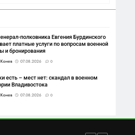
военные изымают спирт
САНКТ-ПЕТЕРБУРГ И ОБЛАСТЬ
«для защиты Отечества»
6
«500-тонный беспилотник»
или очередная показуха?
генерал-полковника Евгения Бурдинского
Что скрывает российский
САНКТ-ПЕТЕРБУРГ И ОБЛАСТЬ
вает платные услуги по вопросам военной
ВМФ
ы и бронирования
7
Перезагрузка в Удмуртии:
 Конев
07.08.2026
0
Отставка Бречалова как
результат управленческих
САНКТ-ПЕТЕРБУРГ И ОБЛАСТЬ
и есть – мест нет: скандал в военном
провалов и уязвимости
ории Владивостока
региона
8
Зачистка неба: Силовой
 Конев
07.08.2026
0
передел авиаотрасли
САНКТ-ПЕТЕРБУРГ И ОБЛАСТЬ
1
Минпромторг потребовал
данные о складах с