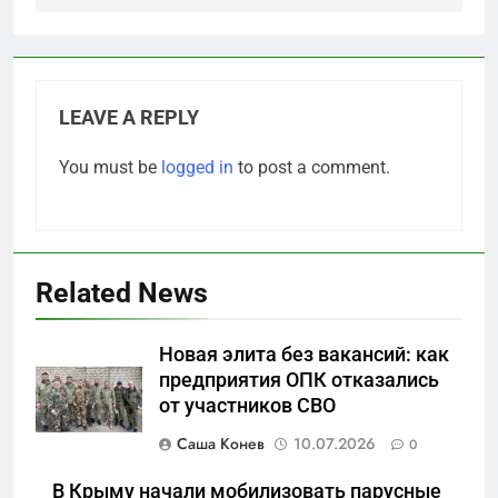
LEAVE A REPLY
You must be
logged in
to post a comment.
Related News
5
Новая элита без вакансий: как
Перезагрузка в Удмуртии:
предприятия ОПК отказались
Отставка Бречалова как
от участников СВО
результат управленческих
САНКТ-ПЕТЕРБУРГ И ОБЛАСТЬ
провалов и уязвимости
Саша Конев
10.07.2026
0
региона
6
В Крыму начали мобилизовать парусные