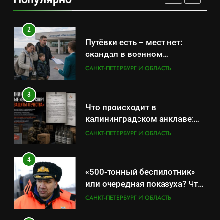
удержаться удаётся не всем
САНКТ-ПЕТЕРБУРГ И ОБЛАСТЬ
2
Путёвки есть – мест нет:
скандал в военном
санатории Владивостока
САНКТ-ПЕТЕРБУРГ И ОБЛАСТЬ
3
Что происходит в
калининградском анклаве:
военные изымают спирт «для
САНКТ-ПЕТЕРБУРГ И ОБЛАСТЬ
защиты Отечества»
4
«500-тонный беспилотник»
или очередная показуха? Что
скрывает российский ВМФ
САНКТ-ПЕТЕРБУРГ И ОБЛАСТЬ