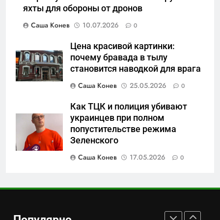
Зачистка неба: Силовой
яхты для обороны от дронов
передел авиаотрасли
Саша Конев
10.07.2026
0
САНКТ-ПЕТЕРБУРГ И ОБЛАСТЬ
Цена красивой картинки:
7
почему бравада в тылу
Отрезанные от помощи:
становится наводкой для врага
почему власть и
Саша Конев
25.05.2026
0
маркетплейсы «умывают
САНКТ-ПЕТЕРБУРГ И ОБЛАСТЬ
руки» после ударов по
Как ТЦК и полиция убивают
складам Wildberries?
украинцев при полном
8
попустительстве режима
«Ростех» разъедают изнутри:
Зеленского
Серовский оборонный завод
идёт ко дну
Саша Конев
17.05.2026
0
САНКТ-ПЕТЕРБУРГ И ОБЛАСТЬ
1
В Воронеже участников СВО
берут на работу, но
Популярно