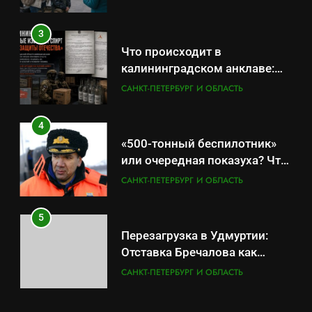
защиты Отечества»
4
3
«500-тонный беспилотник»
Что происходит в
или очередная показуха? Что
калининградском анклаве:
скрывает российский ВМФ
САНКТ-ПЕТЕРБУРГ И ОБЛАСТЬ
военные изымают спирт «для
САНКТ-ПЕТЕРБУРГ И ОБЛАСТЬ
защиты Отечества»
5
4
Перезагрузка в Удмуртии:
«500-тонный беспилотник»
Отставка Бречалова как
или очередная показуха? Что
результат управленческих
САНКТ-ПЕТЕРБУРГ И ОБЛАСТЬ
скрывает российский ВМФ
САНКТ-ПЕТЕРБУРГ И ОБЛАСТЬ
провалов и уязвимости
региона
6
5
Зачистка неба: Силовой
Перезагрузка в Удмуртии:
передел авиаотрасли
Отставка Бречалова как
САНКТ-ПЕТЕРБУРГ И ОБЛАСТЬ
результат управленческих
САНКТ-ПЕТЕРБУРГ И ОБЛАСТЬ
провалов и уязвимости
7
региона
6