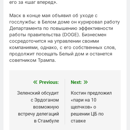
его за «шаг вперед».
Маск в конце мая объявил об уходе с
госслужбы: в Белом доме он курировал работу
Департамента по повышению эффективности
работы правительства (DOGE). Бизнесмен
сосредоточится на управлении своими
компаниями, однако, с его собственных слов,
продолжит посещать Белый дом и останется
советником Трампа.
Previous:
Next:
Post
navigation
Зеленский обсудит
Костин предложил
с Эрдоганом
«пари на 10
возможную
щелчков» о
встречу делегаций
решении ЦБ по
в Стамбуле
ставке