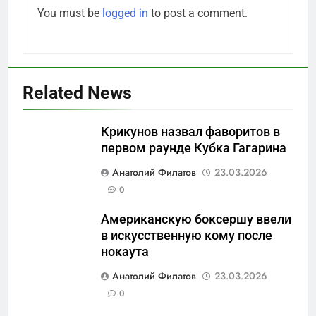
You must be
logged in
to post a comment.
Related News
Крикунов назвал фаворитов в
первом раунде Кубка Гагарина
5
Анатолий Филатов
23.03.2026
«500-тонный беспилотник»
0
или очередная показуха? Что
Американскую боксершу ввели
скрывает российский ВМФ
САНКТ-ПЕТЕРБУРГ И ОБЛАСТЬ
в искусственную кому после
нокаута
6
Анатолий Филатов
23.03.2026
Перезагрузка в Удмуртии:
0
Отставка Бречалова как
результат управленческих
САНКТ-ПЕТЕРБУРГ И ОБЛАСТЬ