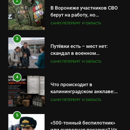
2
В Воронеже участников СВО
берут на работу, но
удержаться удаётся не всем
САНКТ-ПЕТЕРБУРГ И ОБЛАСТЬ
3
Путёвки есть – мест нет:
скандал в военном
санатории Владивостока
САНКТ-ПЕТЕРБУРГ И ОБЛАСТЬ
4
Что происходит в
калининградском анклаве:
военные изымают спирт «для
САНКТ-ПЕТЕРБУРГ И ОБЛАСТЬ
защиты Отечества»
5
«500-тонный беспилотник»
или очередная показуха? Что