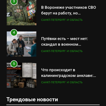
3
В Воронеже участников СВО
берут на работу, но
удержаться удаётся не всем
САНКТ-ПЕТЕРБУРГ И ОБЛАСТЬ
4
Путёвки есть – мест нет:
скандал в военном
санатории Владивостока
САНКТ-ПЕТЕРБУРГ И ОБЛАСТЬ
5
Что происходит в
калининградском анклаве:
военные изымают спирт «для
САНКТ-ПЕТЕРБУРГ И ОБЛАСТЬ
защиты Отечества»
6
Трендовые новости
«500-тонный беспилотник»
5