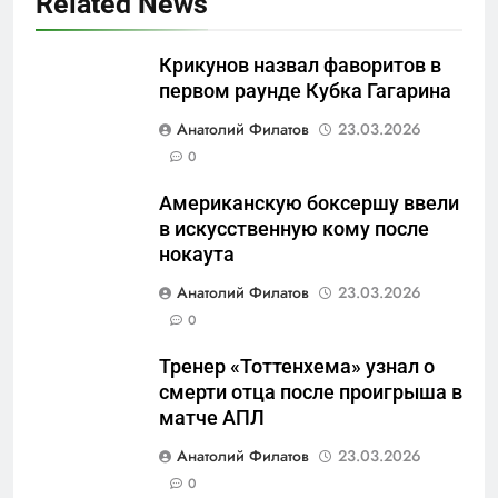
Related News
Крикунов назвал фаворитов в
первом раунде Кубка Гагарина
5
Анатолий Филатов
23.03.2026
Что происходит в
0
калининградском анклаве:
Американскую боксершу ввели
военные изымают спирт «для
САНКТ-ПЕТЕРБУРГ И ОБЛАСТЬ
в искусственную кому после
защиты Отечества»
нокаута
6
Анатолий Филатов
23.03.2026
«500-тонный беспилотник»
0
или очередная показуха? Что
скрывает российский ВМФ
САНКТ-ПЕТЕРБУРГ И ОБЛАСТЬ
Тренер «Тоттенхема» узнал о
смерти отца после проигрыша в
7
матче АПЛ
Перезагрузка в Удмуртии:
Анатолий Филатов
23.03.2026
Отставка Бречалова как
0
результат управленческих