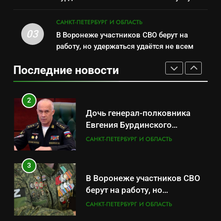
САНКТ-ПЕТЕРБУРГ И ОБЛАСТЬ
по вопросам военной службы и
2
бронирования
САНКТ-ПЕТЕРБУРГ И ОБЛАСТЬ
Дочь генерал-полковника
03
В Воронеже участников СВО берут на
1
Евгения Бурдинского
работу, но удержаться удаётся не всем
Минпромторг потребовал
оказывает платные услуги по
САНКТ-ПЕТЕРБУРГ И ОБЛАСТЬ
данные о складах с военной
вопросам военной службы и
Последние новости
продукцией: предприятия
САНКТ-ПЕТЕРБУРГ И ОБЛАСТЬ
бронирования
3
обратились в СК
В Воронеже участников СВО
2
берут на работу, но
Дочь генерал-полковника
удержаться удаётся не всем
САНКТ-ПЕТЕРБУРГ И ОБЛАСТЬ
Евгения Бурдинского
оказывает платные услуги по
САНКТ-ПЕТЕРБУРГ И ОБЛАСТЬ
4
вопросам военной службы и
Путёвки есть – мест нет:
бронирования
3
скандал в военном
В Воронеже участников СВО
санатории Владивостока
САНКТ-ПЕТЕРБУРГ И ОБЛАСТЬ
берут на работу, но
удержаться удаётся не всем
САНКТ-ПЕТЕРБУРГ И ОБЛАСТЬ
5