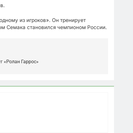
в.
 одному из игроков». Он тренирует
вом Семака становился чемпионом России.
г «Ролан Гаррос»
5
Что происходит в
калининградском анклаве: