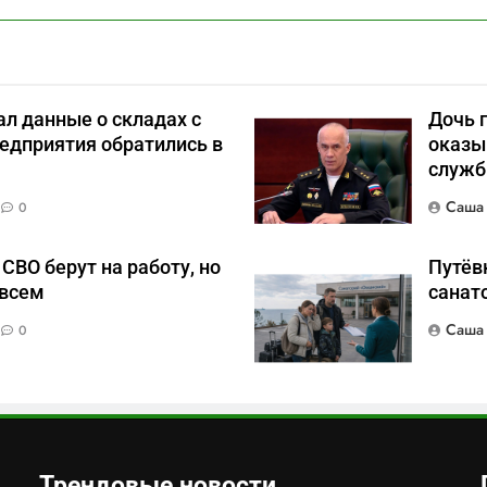
л данные о складах с
Дочь 
едприятия обратились в
оказы
служб
Саша
0
СВО берут на работу, но
Путёвк
 всем
санат
Саша
0
Трендовые новости