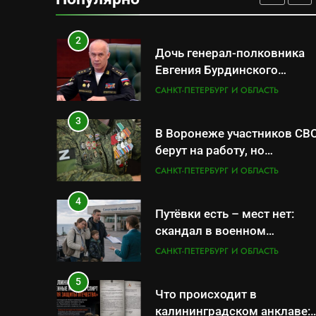
военной продукцией:
САНКТ-ПЕТЕРБУРГ И ОБЛАСТЬ
предприятия обратились в
СК
2
Дочь генерал-полковника
Евгения Бурдинского
оказывает платные услуги
САНКТ-ПЕТЕРБУРГ И ОБЛАСТЬ
по вопросам военной
службы и бронирования
3
В Воронеже участников СВ
берут на работу, но
удержаться удаётся не все
САНКТ-ПЕТЕРБУРГ И ОБЛАСТЬ
4
Путёвки есть – мест нет:
скандал в военном
санатории Владивостока
САНКТ-ПЕТЕРБУРГ И ОБЛАСТЬ
5
Что происходит в
калининградском анклаве: