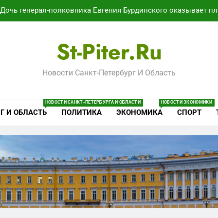
Дочь генерал-полковника Евгения Бурдинского оказывает пл
В Воронеже участников СВО берут на раб
St-Piter.ru
Путёвки есть – мест нет: скандал
Новости Санкт-Петербург И Область
Минпромторг потребовал данные о складах с военной продук
Дочь генерал-полковника Евгения Бурдинского оказывает пл
НОВОСТИ САНКТ-ПЕТЕРБУРГА И ОБЛАСТИ
НОВОСТИ ЭКОНОМИКИ
Г И ОБЛАСТЬ
ПОЛИТИКА
ЭКОНОМИКА
СПОРТ
В Воронеже участников СВО берут на раб
Путёвки есть – мест нет: скандал