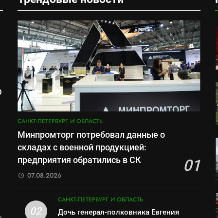
О
м
САНКТ-ПЕТЕРБУРГ И ОБЛАСТЬ
Минпромторг потребовал данные о
складах с военной продукцией:
предприятия обратились в СК
01
07.08.2026
САНКТ-ПЕТЕРБУРГ И ОБЛАСТЬ
02
Дочь генерал-полковника Евгения