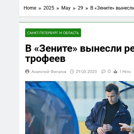
Home
2025
May
29
В «Зените» вынесл
САНКТ-ПЕТЕРБУРГ И ОБЛАСТЬ
В «Зените» вынесли р
трофеев
0
Анатолий Филатов
29.05.2025
1 Mins