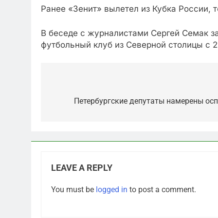
Ранее «Зенит» вылетел из Кубка России, 
В беседе с журналистами Сергей Семак зая
футбольный клуб из Северной столицы с 2
Post
navigation
Петербургские депутаты намерены осп
LEAVE A REPLY
5
You must be
logged in
to post a comment.
Что происходит в
калининградском анклаве: