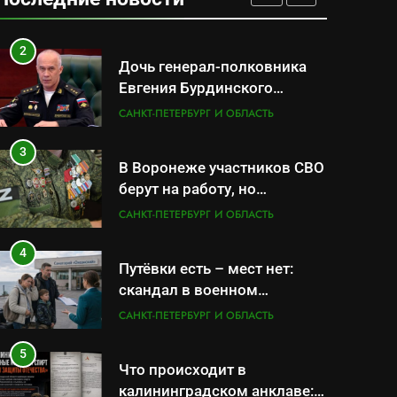
военной продукцией:
САНКТ-ПЕТЕРБУРГ И ОБЛАСТЬ
предприятия обратились в
СК
2
Дочь генерал-полковника
Евгения Бурдинского
оказывает платные услуги
САНКТ-ПЕТЕРБУРГ И ОБЛАСТЬ
по вопросам военной
службы и бронирования
3
В Воронеже участников СВО
берут на работу, но
удержаться удаётся не всем
САНКТ-ПЕТЕРБУРГ И ОБЛАСТЬ
4
Путёвки есть – мест нет:
скандал в военном
санатории Владивостока
САНКТ-ПЕТЕРБУРГ И ОБЛАСТЬ
5
Что происходит в
калининградском анклаве: