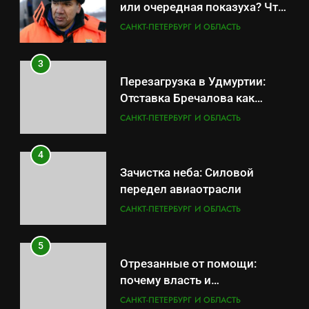
или очередная показуха? Что
скрывает российский ВМФ
САНКТ-ПЕТЕРБУРГ И ОБЛАСТЬ
3
Перезагрузка в Удмуртии:
Отставка Бречалова как
результат управленческих
САНКТ-ПЕТЕРБУРГ И ОБЛАСТЬ
провалов и уязвимости
региона
4
Зачистка неба: Силовой
передел авиаотрасли
САНКТ-ПЕТЕРБУРГ И ОБЛАСТЬ
5
Отрезанные от помощи:
почему власть и
маркетплейсы «умывают
САНКТ-ПЕТЕРБУРГ И ОБЛАСТЬ