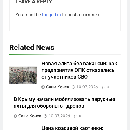
LEAVE A REPLY
You must be
logged in
to post a comment.
Related News
5
Новая элита без вакансий: как
Отрезанные от помощи:
предприятия ОПК отказались
почему власть и
от участников СВО
маркетплейсы «умывают
САНКТ-ПЕТЕРБУРГ И ОБЛАСТЬ
руки» после ударов по
Саша Конев
10.07.2026
0
складам Wildberries?
6
В Крыму начали мобилизовать парусные
«Ростех» разъедают изнутри:
яхты для обороны от дронов
Серовский оборонный завод
Саша Конев
10.07.2026
0
идёт ко дну
САНКТ-ПЕТЕРБУРГ И ОБЛАСТЬ
Цена красивой картинки: