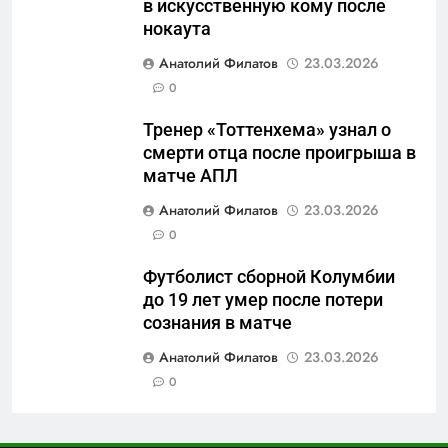
в искусственную кому после
защиты Отечества»
нокаута
6
Анатолий Филатов
23.03.2026
«500-тонный беспилотник»
0
или очередная показуха? Что
скрывает российский ВМФ
САНКТ-ПЕТЕРБУРГ И ОБЛАСТЬ
Тренер «Тоттенхема» узнал о
смерти отца после проигрыша в
7
матче АПЛ
Перезагрузка в Удмуртии:
Анатолий Филатов
23.03.2026
Отставка Бречалова как
0
результат управленческих
САНКТ-ПЕТЕРБУРГ И ОБЛАСТЬ
провалов и уязвимости
Футболист сборной Колумбии
региона
до 19 лет умер после потери
8
сознания в матче
Зачистка неба: Силовой
передел авиаотрасли
Анатолий Филатов
23.03.2026
0
САНКТ-ПЕТЕРБУРГ И ОБЛАСТЬ
1