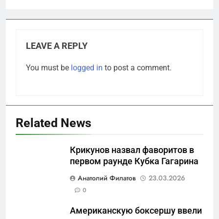
LEAVE A REPLY
You must be
logged in
to post a comment.
Related News
Крикунов назвал фаворитов в
первом раунде Кубка Гагарина
5
Анатолий Филатов
23.03.2026
Что происходит в
0
калининградском анклаве:
Американскую боксершу ввели
военные изымают спирт «для
САНКТ-ПЕТЕРБУРГ И ОБЛАСТЬ