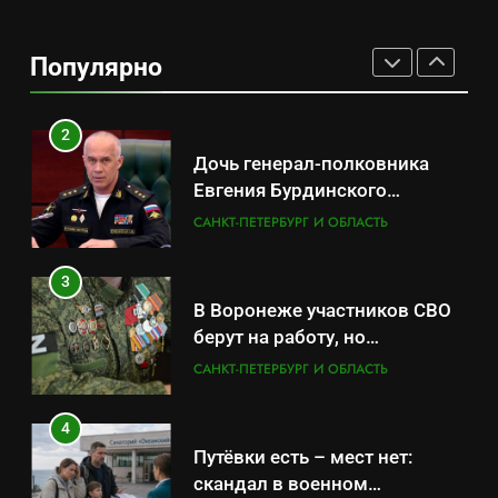
Минпромторг потребовал
данные о складах с военной
Популярно
продукцией: предприятия
САНКТ-ПЕТЕРБУРГ И ОБЛАСТЬ
обратились в СК
2
Дочь генерал-полковника
Евгения Бурдинского
оказывает платные услуги по
САНКТ-ПЕТЕРБУРГ И ОБЛАСТЬ
вопросам военной службы и
бронирования
3
В Воронеже участников СВО
берут на работу, но
удержаться удаётся не всем
САНКТ-ПЕТЕРБУРГ И ОБЛАСТЬ
4
Путёвки есть – мест нет:
скандал в военном