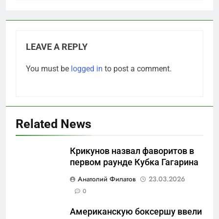
LEAVE A REPLY
You must be
logged in
to post a comment.
Related News
Крикунов назвал фаворитов в
первом раунде Кубка Гагарина
5
Анатолий Филатов
23.03.2026
Что происходит в
0
калининградском анклаве:
Американскую боксершу ввели
военные изымают спирт «для
САНКТ-ПЕТЕРБУРГ И ОБЛАСТЬ