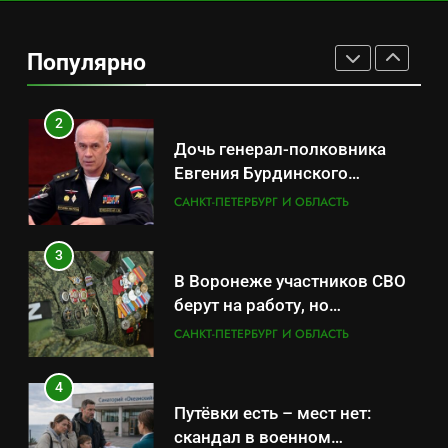
Минпромторг потребовал
данные о складах с военной
Популярно
продукцией: предприятия
САНКТ-ПЕТЕРБУРГ И ОБЛАСТЬ
обратились в СК
2
Дочь генерал-полковника
Евгения Бурдинского
оказывает платные услуги по
САНКТ-ПЕТЕРБУРГ И ОБЛАСТЬ
вопросам военной службы и
бронирования
3
В Воронеже участников СВО
берут на работу, но
удержаться удаётся не всем
САНКТ-ПЕТЕРБУРГ И ОБЛАСТЬ
4
Путёвки есть – мест нет:
скандал в военном