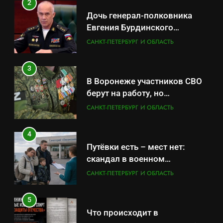
2
берут на работу, но
Дочь генерал-полковника
удержаться удаётся не всем
САНКТ-ПЕТЕРБУРГ И ОБЛАСТЬ
Евгения Бурдинского
оказывает платные услуги по
САНКТ-ПЕТЕРБУРГ И ОБЛАСТЬ
4
вопросам военной службы и
Путёвки есть – мест нет:
бронирования
3
скандал в военном
В Воронеже участников СВО
санатории Владивостока
САНКТ-ПЕТЕРБУРГ И ОБЛАСТЬ
берут на работу, но
удержаться удаётся не всем
САНКТ-ПЕТЕРБУРГ И ОБЛАСТЬ
5
Что происходит в
4
калининградском анклаве:
Путёвки есть – мест нет:
военные изымают спирт «для
САНКТ-ПЕТЕРБУРГ И ОБЛАСТЬ
скандал в военном
защиты Отечества»
санатории Владивостока
САНКТ-ПЕТЕРБУРГ И ОБЛАСТЬ
6
«500-тонный беспилотник»
5
или очередная показуха? Что
Что происходит в
скрывает российский ВМФ
САНКТ-ПЕТЕРБУРГ И ОБЛАСТЬ