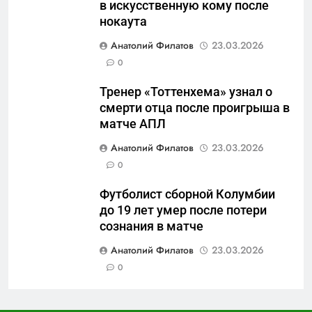
в искусственную кому после
защиты Отечества»
нокаута
6
Анатолий Филатов
23.03.2026
«500-тонный беспилотник»
0
или очередная показуха? Что
скрывает российский ВМФ
САНКТ-ПЕТЕРБУРГ И ОБЛАСТЬ
Тренер «Тоттенхема» узнал о
смерти отца после проигрыша в
7
матче АПЛ
Перезагрузка в Удмуртии:
Анатолий Филатов
23.03.2026
Отставка Бречалова как
0
результат управленческих
САНКТ-ПЕТЕРБУРГ И ОБЛАСТЬ
провалов и уязвимости
Футболист сборной Колумбии
региона
до 19 лет умер после потери
8
сознания в матче
Зачистка неба: Силовой
передел авиаотрасли
Анатолий Филатов
23.03.2026
0
САНКТ-ПЕТЕРБУРГ И ОБЛАСТЬ
1