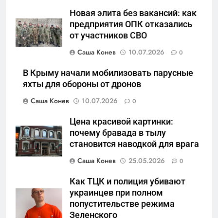
5
Новая элита без вакансий: как
Что происходит в
предприятия ОПК отказались
калининградском анклаве:
от участников СВО
военные изымают спирт «для
САНКТ-ПЕТЕРБУРГ И ОБЛАСТЬ
защиты Отечества»
Саша Конев
10.07.2026
0
6
В Крыму начали мобилизовать парусные
«500-тонный беспилотник»
яхты для обороны от дронов
или очередная показуха? Что
Саша Конев
10.07.2026
0
скрывает российский ВМФ
САНКТ-ПЕТЕРБУРГ И ОБЛАСТЬ
Цена красивой картинки:
7
почему бравада в тылу
Перезагрузка в Удмуртии:
становится наводкой для врага
Отставка Бречалова как
Саша Конев
25.05.2026
0
результат управленческих
САНКТ-ПЕТЕРБУРГ И ОБЛАСТЬ
провалов и уязвимости
Как ТЦК и полиция убивают
региона
украинцев при полном
8
попустительстве режима
Зачистка неба: Силовой
Зеленского