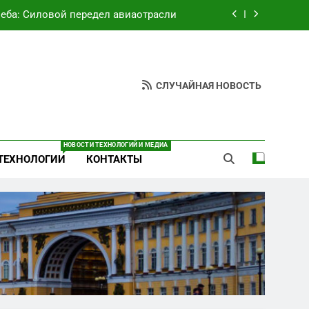
неба: Силовой передел авиаотрасли
ют руки» после ударов по складам
Wildberries?
вский оборонный завод идёт ко дну
СЛУЧАЙНАЯ НОВОСТЬ
езультат управленческих провалов и
уязвимости региона
неба: Силовой передел авиаотрасли
НОВОСТИ ТЕХНОЛОГИЙ И МЕДИА
ТЕХНОЛОГИИ
КОНТАКТЫ
ют руки» после ударов по складам
Wildberries?
вский оборонный завод идёт ко дну