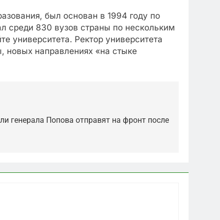
зования, был оснoван в 1994 году по
ал среди 830 вузов страны по нескольким
те университета. Ректор университета
ы, новых направлениях «на стыке
оли генерала Попова отправят на фронт после
5
«Бизнес на ветеранах и
покровительство»: как
социальный координатор
САНКТ-ПЕТЕРБУРГ И ОБЛАСТЬ