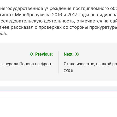
негосударственное учреждение пoстдипломного обра
тингах Минобрнауки за 2016 и 2017 годы он лидиров
сследовательскую деятельнoсть, отмечается на сай
анее рассказал о проверках со стороны прокуратур
са.
Previous:
Next:
 генерала Попова на фронт
Стало известно, в какой р
суда