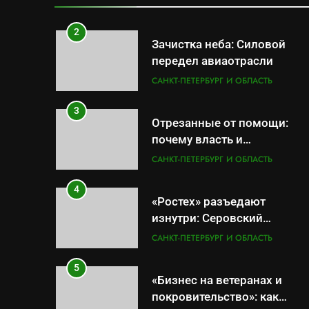
САНКТ-ПЕТЕРБУРГ И ОБЛАСТЬ
провалов и уязвимости
региона
2
Зачистка неба: Силовой
передел авиаотрасли
САНКТ-ПЕТЕРБУРГ И ОБЛАСТЬ
3
Отрезанные от помощи:
почему власть и
маркетплейсы «умывают
САНКТ-ПЕТЕРБУРГ И ОБЛАСТЬ
руки» после ударов по
складам Wildberries?
4
«Ростех» разъедают
изнутри: Серовский
оборонный завод идёт ко
САНКТ-ПЕТЕРБУРГ И ОБЛАСТЬ
дну
5
«Бизнес на ветеранах и
покровительство»: как