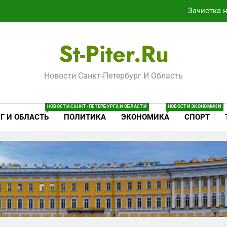
Зачистка 
трезанные от помощи: почему власть и маркетплейсы «умыва
St-Piter.ru
«Ростех» разъедают изнутри: Серо
Новости Санкт-Петербург И Область
Перезагрузка в Удмуртии: Отставка Бречалова как р
Зачистка 
НОВОСТИ САНКТ-ПЕТЕРБУРГА И ОБЛАСТИ
НОВОСТИ ЭКОНОМИКИ
Г И ОБЛАСТЬ
ПОЛИТИКА
ЭКОНОМИКА
СПОРТ
трезанные от помощи: почему власть и маркетплейсы «умыва
«Ростех» разъедают изнутри: Серо