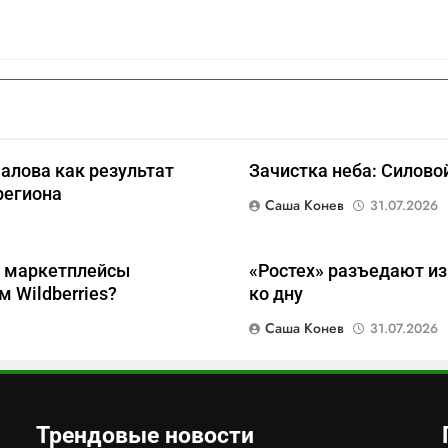
алова как результат
Зачистка неба: Силово
региона
Саша Конев
31.07.2026
и маркетплейсы
«Ростех» разъедают из
 Wildberries?
ко дну
Саша Конев
31.07.2026
Трендовые новости