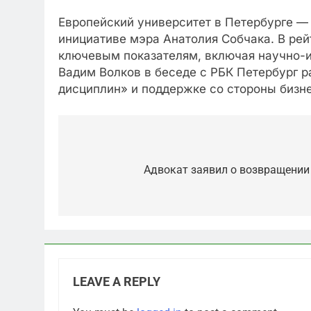
Европейский университет в Петербурге — 
инициативе мэра Анатолия Собчака. В рей
ключевым показателям, включая научно-и
Вадим Волков в беседе с РБК Петербург р
дисциплин» и поддержке со стороны бизне
Post
navigation
Адвокат заявил о возвращении
5
«Бизнес на ветеранах и
LEAVE A REPLY
покровительство»: как
социальный координатор
САНКТ-ПЕТЕРБУРГ И ОБЛАСТЬ