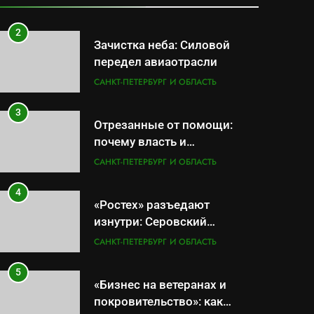
САНКТ-ПЕТЕРБУРГ И ОБЛАСТЬ
провалов и уязвимости
региона
2
Зачистка неба: Силовой
передел авиаотрасли
САНКТ-ПЕТЕРБУРГ И ОБЛАСТЬ
3
Отрезанные от помощи:
почему власть и
маркетплейсы «умывают
САНКТ-ПЕТЕРБУРГ И ОБЛАСТЬ
руки» после ударов по
складам Wildberries?
4
«Ростех» разъедают
изнутри: Серовский
оборонный завод идёт ко
САНКТ-ПЕТЕРБУРГ И ОБЛАСТЬ
дну
5
«Бизнес на ветеранах и
покровительство»: как