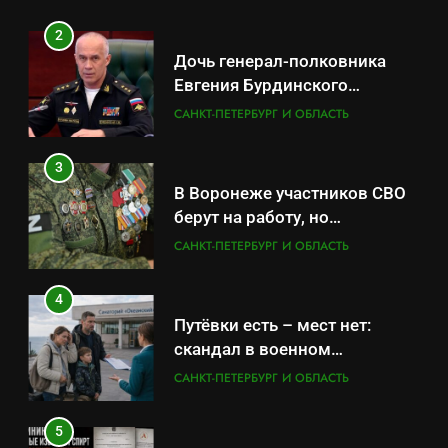
обратились в СК
2
Дочь генерал-полковника
Евгения Бурдинского
оказывает платные услуги по
САНКТ-ПЕТЕРБУРГ И ОБЛАСТЬ
вопросам военной службы и
бронирования
3
В Воронеже участников СВО
берут на работу, но
удержаться удаётся не всем
САНКТ-ПЕТЕРБУРГ И ОБЛАСТЬ
4
Путёвки есть – мест нет:
скандал в военном
санатории Владивостока
САНКТ-ПЕТЕРБУРГ И ОБЛАСТЬ
5