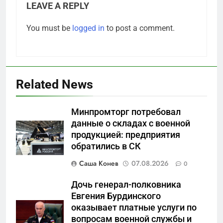
LEAVE A REPLY
You must be
logged in
to post a comment.
Related News
Минпромторг потребовал
данные о складах с военной
продукцией: предприятия
5
обратились в СК
Что происходит в
калининградском анклаве:
Саша Конев
07.08.2026
0
военные изымают спирт «для
САНКТ-ПЕТЕРБУРГ И ОБЛАСТЬ
защиты Отечества»
Дочь генерал-полковника
Евгения Бурдинского
6
оказывает платные услуги по
«500-тонный беспилотник»
вопросам военной службы и