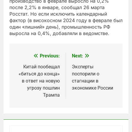
производство в феврале выросло на 0,2%
после 2,2% в январе, сообщал 26 марта
Росстат. Но если исключить календарный
фактор (в високосном 2024 году в феврале был
один «лишний» день), промышленность РФ
выросла на 0,4%, добавляли в ведомстве.
Previous:
Next:
Post
navigation
Китай пообещал
Эксперты
«биться до конца»
поспорили о
в ответ на новую
стагнации в
угрозу пошлин
экономике России
Трампа