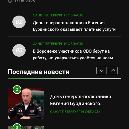
07.08.2026
1
провалов и уязвимости
Минпромторг потребовал
региона
8
САНКТ-ПЕТЕРБУРГ И ОБЛАСТЬ
данные о складах с военной
Зачистка неба: Силовой
02
Дочь генерал-полковника Евгения
продукцией: предприятия
САНКТ-ПЕТЕРБУРГ И ОБЛАСТЬ
передел авиаотрасли
Бурдинского оказывает платные услуги
обратились в СК
САНКТ-ПЕТЕРБУРГ И ОБЛАСТЬ
по вопросам военной службы и
2
бронирования
САНКТ-ПЕТЕРБУРГ И ОБЛАСТЬ
Дочь генерал-полковника
03
В Воронеже участников СВО берут на
1
Евгения Бурдинского
работу, но удержаться удаётся не всем
Минпромторг потребовал
оказывает платные услуги по
САНКТ-ПЕТЕРБУРГ И ОБЛАСТЬ
данные о складах с военной
вопросам военной службы и
Последние новости
продукцией: предприятия
САНКТ-ПЕТЕРБУРГ И ОБЛАСТЬ
бронирования
3
обратились в СК
В Воронеже участников СВО
2
берут на работу, но
Дочь генерал-полковника
удержаться удаётся не всем
САНКТ-ПЕТЕРБУРГ И ОБЛАСТЬ
Евгения Бурдинского
оказывает платные услуги по
САНКТ-ПЕТЕРБУРГ И ОБЛАСТЬ
4
вопросам военной службы и
Путёвки есть – мест нет:
бронирования
3