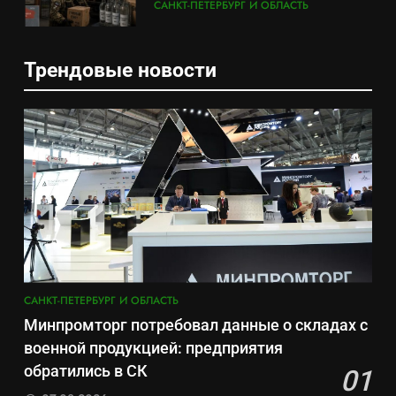
военные изымают спирт «для
САНКТ-ПЕТЕРБУРГ И ОБЛАСТЬ
защиты Отечества»
6
Трендовые новости
«500-тонный беспилотник»
5
или очередная показуха? Что
Что происходит в
скрывает российский ВМФ
САНКТ-ПЕТЕРБУРГ И ОБЛАСТЬ
калининградском анклаве:
военные изымают спирт «для
САНКТ-ПЕТЕРБУРГ И ОБЛАСТЬ
7
защиты Отечества»
Перезагрузка в Удмуртии:
6
Отставка Бречалова как
«500-тонный беспилотник»
результат управленческих
САНКТ-ПЕТЕРБУРГ И ОБЛАСТЬ
или очередная показуха? Что
провалов и уязвимости
скрывает российский ВМФ
САНКТ-ПЕТЕРБУРГ И ОБЛАСТЬ
региона
8
САНКТ-ПЕТЕРБУРГ И ОБЛАСТЬ
Зачистка неба: Силовой
7
Минпромторг потребовал данные о складах с
передел авиаотрасли
Перезагрузка в Удмуртии:
военной продукцией: предприятия
САНКТ-ПЕТЕРБУРГ И ОБЛАСТЬ
Отставка Бречалова как
обратились в СК
01
результат управленческих
САНКТ-ПЕТЕРБУРГ И ОБЛАСТЬ