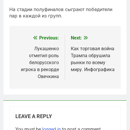
На стадии полуфиналов сыграют победители
пар в каждой из групп.
Previous:
Next:
Post
navigation
Лукашенко
Как торговая война
отметил роль
Трампа обрушила
белорусского
рынки по всему
игрока в рекорде
миру. Инфографика
Овечкина
LEAVE A REPLY
You must be
logged in
to post a comment.