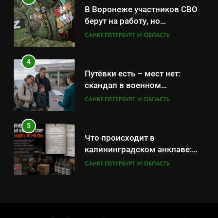
скандал в военном
В Воронеже участников СВО
санатории Владивостока
САНКТ-ПЕТЕРБУРГ И ОБЛАСТЬ
берут на работу, но
удержаться удаётся не всем
САНКТ-ПЕТЕРБУРГ И ОБЛАСТЬ
5
Что происходит в
4
калининградском анклаве:
Путёвки есть – мест нет:
военные изымают спирт «для
САНКТ-ПЕТЕРБУРГ И ОБЛАСТЬ
скандал в военном
защиты Отечества»
санатории Владивостока
САНКТ-ПЕТЕРБУРГ И ОБЛАСТЬ
6
«500-тонный беспилотник»
5
или очередная показуха? Что
Что происходит в
скрывает российский ВМФ
САНКТ-ПЕТЕРБУРГ И ОБЛАСТЬ
калининградском анклаве:
военные изымают спирт «для
САНКТ-ПЕТЕРБУРГ И ОБЛАСТЬ
7
защиты Отечества»
Перезагрузка в Удмуртии:
6
Отставка Бречалова как
«500-тонный беспилотник»
результат управленческих
САНКТ-ПЕТЕРБУРГ И ОБЛАСТЬ
или очередная показуха? Что