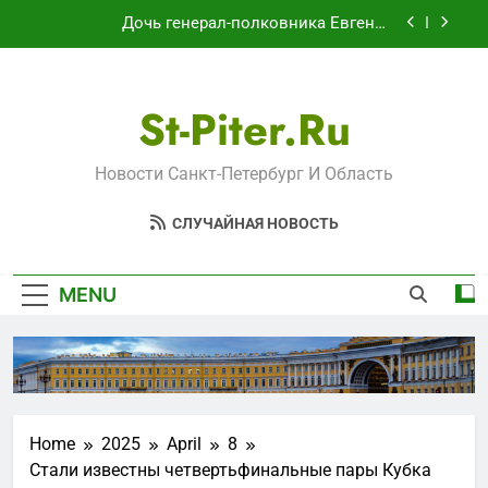
Skip
обратились в СК
Дочь генерал-полковника Евгения
to
Бурдинского оказывает платные услуги по
вопросам военной службы и бронирования
content
В Воронеже участников СВО берут на работу,
но удержаться удаётся не всем
St-Piter.ru
Путёвки есть – мест нет: скандал в военном
санатории Владивостока
Минпромторг потребовал данные о складах с
Новости Санкт-Петербург И Область
военной продукцией: предприятия
обратились в СК
Дочь генерал-полковника Евгения
СЛУЧАЙНАЯ НОВОСТЬ
Бурдинского оказывает платные услуги по
вопросам военной службы и бронирования
В Воронеже участников СВО берут на работу,
но удержаться удаётся не всем
MENU
Путёвки есть – мест нет: скандал в военном
санатории Владивостока
Home
2025
April
8
Стали известны четвертьфинальные пары Кубка