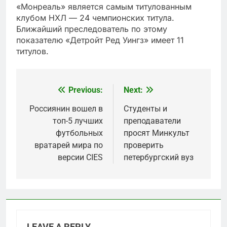
«Монреаль» является самым титулованным
клубом НХЛ — 24 чемпионских титула.
Ближайший преследователь по этому
показателю «Детройт Ред Уингз» имеет 11
титулов.
Previous:
Next:
Post
navigation
Россиянин вошел в
Студенты и
топ-5 лучших
преподаватели
футбольных
просят Минкульт
вратарей мира по
проверить
версии CIES
петербургский вуз