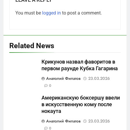
LEAVE A REPLY
You must be
logged in
to post a comment.
Related News
Крикунов назвал фаворитов в
первом раунде Кубка Гагарина
5
Анатолий Филатов
23.03.2026
Отрезанные от помощи:
0
почему власть и
Американскую боксершу ввели
маркетплейсы «умывают
САНКТ-ПЕТЕРБУРГ И ОБЛАСТЬ
в искусственную кому после
руки» после ударов по
нокаута
складам Wildberries?
6
Анатолий Филатов
23.03.2026
«Ростех» разъедают изнутри:
0
Серовский оборонный завод