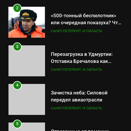
2
«500-тонный беспилотник»
или очередная показуха? Что
скрывает российский ВМФ
САНКТ-ПЕТЕРБУРГ И ОБЛАСТЬ
3
Перезагрузка в Удмуртии:
Отставка Бречалова как
результат управленческих
САНКТ-ПЕТЕРБУРГ И ОБЛАСТЬ
провалов и уязвимости
региона
4
Зачистка неба: Силовой
передел авиаотрасли
САНКТ-ПЕТЕРБУРГ И ОБЛАСТЬ
5