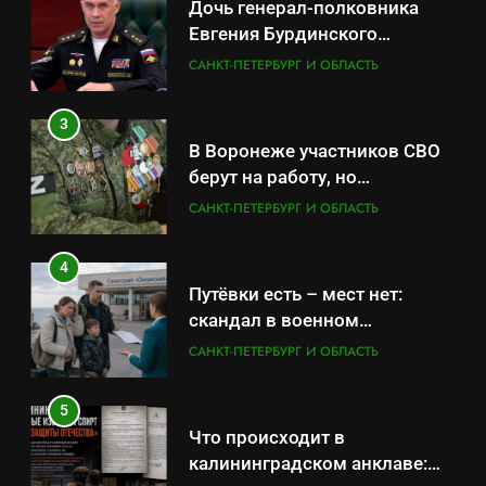
Дочь генерал-полковника
Евгения Бурдинского
оказывает платные услуги по
САНКТ-ПЕТЕРБУРГ И ОБЛАСТЬ
вопросам военной службы и
бронирования
3
В Воронеже участников СВО
берут на работу, но
удержаться удаётся не всем
САНКТ-ПЕТЕРБУРГ И ОБЛАСТЬ
4
Путёвки есть – мест нет:
скандал в военном
санатории Владивостока
САНКТ-ПЕТЕРБУРГ И ОБЛАСТЬ
5
Что происходит в
калининградском анклаве: