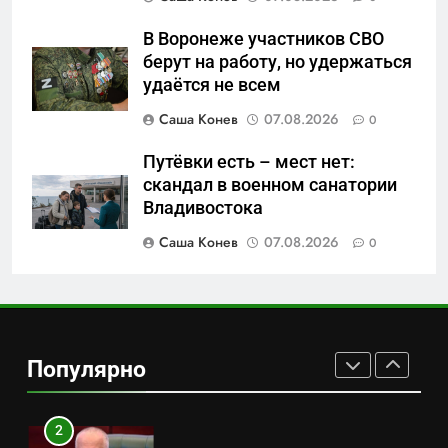
7
В Воронеже участников СВО
Перезагрузка в Удмуртии:
берут на работу, но удержаться
Отставка Бречалова как
удаётся не всем
результат управленческих
САНКТ-ПЕТЕРБУРГ И ОБЛАСТЬ
Саша Конев
07.08.2026
0
провалов и уязвимости
региона
Путёвки есть – мест нет:
8
скандал в военном санатории
Зачистка неба: Силовой
Владивостока
передел авиаотрасли
Саша Конев
07.08.2026
0
САНКТ-ПЕТЕРБУРГ И ОБЛАСТЬ
1
Минпромторг потребовал
данные о складах с военной
Популярно
продукцией: предприятия
САНКТ-ПЕТЕРБУРГ И ОБЛАСТЬ
обратились в СК
2