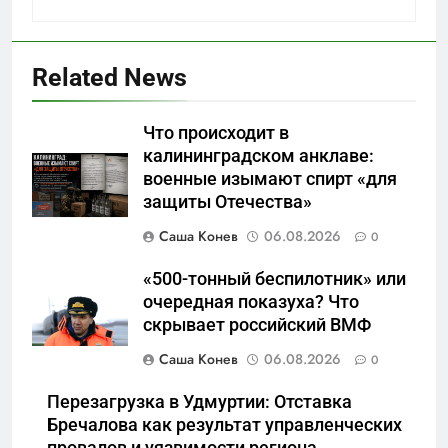
Related News
5
Что происходит в
Отрезанные от помощи:
калининградском анклаве:
почему власть и
военные изымают спирт «для
маркетплейсы «умывают
САНКТ-ПЕТЕРБУРГ И ОБЛАСТЬ
защиты Отечества»
руки» после ударов по
складам Wildberries?
Саша Конев
06.08.2026
0
6
«Ростех» разъедают изнутри:
«500-тонный беспилотник» или
Серовский оборонный завод
очередная показуха? Что
идёт ко дну
САНКТ-ПЕТЕРБУРГ И ОБЛАСТЬ
скрывает российский ВМФ
Саша Конев
06.08.2026
0
7
«Бизнес на ветеранах и
Перезагрузка в Удмуртии: Отставка
покровительство»: как
Бречалова как результат управленческих