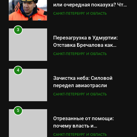
или очередная показуха? Что
скрывает российский ВМФ
САНКТ-ПЕТЕРБУРГ И ОБЛАСТЬ
3
Перезагрузка в Удмуртии:
Отставка Бречалова как
результат управленческих
САНКТ-ПЕТЕРБУРГ И ОБЛАСТЬ
провалов и уязвимости
региона
4
Зачистка неба: Силовой
передел авиаотрасли
САНКТ-ПЕТЕРБУРГ И ОБЛАСТЬ
5
Отрезанные от помощи:
почему власть и
маркетплейсы «умывают
САНКТ-ПЕТЕРБУРГ И ОБЛАСТЬ