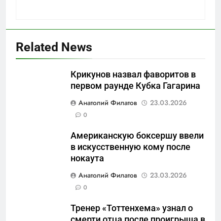
Related News
Крикунов назвал фаворитов в
первом раунде Кубка Гагарина
5
Анатолий Филатов
23.03.2026
Отрезанные от помощи:
0
почему власть и
Американскую боксершу ввели
маркетплейсы «умывают
САНКТ-ПЕТЕРБУРГ И ОБЛАСТЬ
в искусственную кому после
руки» после ударов по
нокаута
складам Wildberries?
6
Анатолий Филатов
23.03.2026
«Ростех» разъедают изнутри:
0
Серовский оборонный завод
идёт ко дну
САНКТ-ПЕТЕРБУРГ И ОБЛАСТЬ
Тренер «Тоттенхема» узнал о
смерти отца после проигрыша в