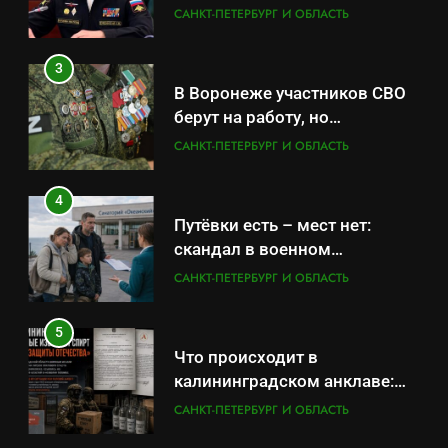
оказывает платные услуги по
САНКТ-ПЕТЕРБУРГ И ОБЛАСТЬ
вопросам военной службы и
бронирования
3
В Воронеже участников СВО
берут на работу, но
удержаться удаётся не всем
САНКТ-ПЕТЕРБУРГ И ОБЛАСТЬ
4
Путёвки есть – мест нет:
скандал в военном
санатории Владивостока
САНКТ-ПЕТЕРБУРГ И ОБЛАСТЬ
5
Что происходит в
калининградском анклаве:
военные изымают спирт «для
САНКТ-ПЕТЕРБУРГ И ОБЛАСТЬ
защиты Отечества»