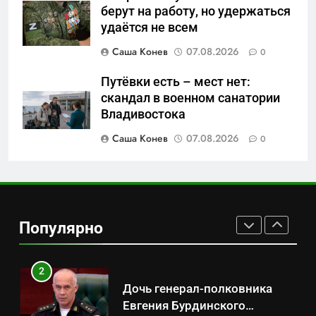
Перезагрузка в Удмуртии:
берут на работу, но удержаться
Отставка Бречалова как
удаётся не всем
результат управленческих
САНКТ-ПЕТЕРБУРГ И ОБЛАСТЬ
Саша Конев
07.08.2026
0
провалов и уязвимости
региона
Путёвки есть – мест нет:
8
скандал в военном санатории
Зачистка неба: Силовой
Владивостока
передел авиаотрасли
Саша Конев
07.08.2026
0
САНКТ-ПЕТЕРБУРГ И ОБЛАСТЬ
1
Минпромторг потребовал
данные о складах с военной
Популярно
продукцией: предприятия
САНКТ-ПЕТЕРБУРГ И ОБЛАСТЬ
обратились в СК
2
Дочь генерал-полковника
Евгения Бурдинского