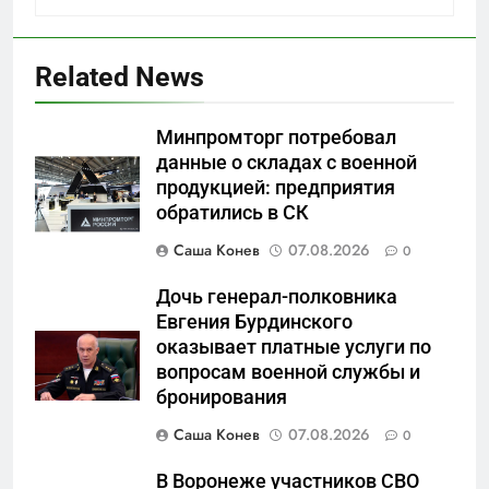
Related News
Минпромторг потребовал
данные о складах с военной
продукцией: предприятия
5
обратились в СК
Что происходит в
калининградском анклаве:
Саша Конев
07.08.2026
0
военные изымают спирт «для
САНКТ-ПЕТЕРБУРГ И ОБЛАСТЬ
защиты Отечества»
Дочь генерал-полковника
Евгения Бурдинского
6
оказывает платные услуги по
«500-тонный беспилотник»
вопросам военной службы и
или очередная показуха? Что
бронирования
скрывает российский ВМФ
САНКТ-ПЕТЕРБУРГ И ОБЛАСТЬ
Саша Конев
07.08.2026
0
7
В Воронеже участников СВО