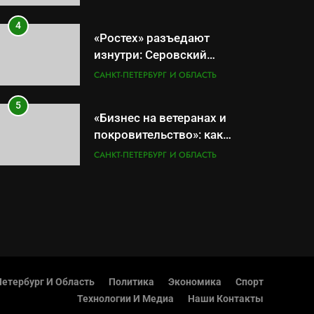
руки» после ударов по
складам Wildberries?
4
«Ростех» разъедают
изнутри: Серовский
оборонный завод идёт ко
САНКТ-ПЕТЕРБУРГ И ОБЛАСТЬ
дну
5
«Бизнес на ветеранах и
покровительство»: как
социальный координатор
САНКТ-ПЕТЕРБУРГ И ОБЛАСТЬ
фонда «защитники
отечества» превратила
6
Операция «Обнуление»: Что
должность в источник
на самом деле стоит за
обогащения
попыткой уничтожения
САНКТ-ПЕТЕРБУРГ И ОБЛАСТЬ
Telegram в России
7
Позор Балтийского флота:
етербург И Область
Политика
Экономика
Спорт
как «геройский» катер стал
Технологии И Медиа
Наши Контакты
металлоломом за 3 дня