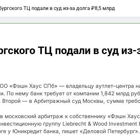
ургского ТЦ подали в суд из-за долга ₽8,5 млрд
гского ТЦ подали в суд из-
ООО «Фэшн Хаус СПб» — владельцу аутлет–центра н
. По нему банк требует от компании 1,842 млрд ру
 Второй — в Арбитражный суд Москвы, сумма требов
л в московский арбитраж к собственнику «Фэшн Хаус
 инвестиционную группу Liebrecht & Wood Investment
ге у Юникредит банка, пишет «Деловой Петербург».