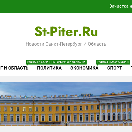
Зачистка 
трезанные от помощи: почему власть и маркетплейсы «умыва
St-Piter.ru
«Ростех» разъедают изнутри: Серо
Новости Санкт-Петербург И Область
Перезагрузка в Удмуртии: Отставка Бречалова как р
Зачистка 
НОВОСТИ САНКТ-ПЕТЕРБУРГА И ОБЛАСТИ
НОВОСТИ ЭКОНОМИКИ
Г И ОБЛАСТЬ
ПОЛИТИКА
ЭКОНОМИКА
СПОРТ
трезанные от помощи: почему власть и маркетплейсы «умыва
«Ростех» разъедают изнутри: Серо