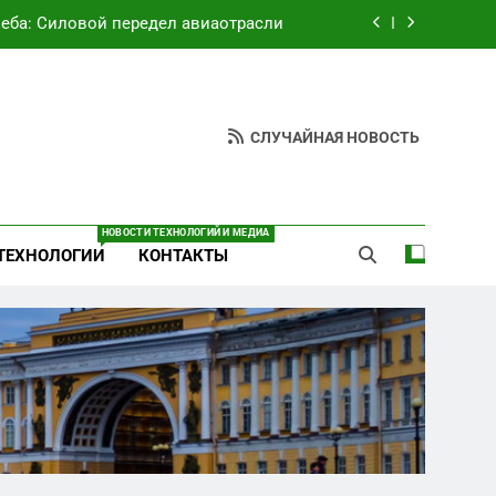
неба: Силовой передел авиаотрасли
ют руки» после ударов по складам
Wildberries?
вский оборонный завод идёт ко дну
СЛУЧАЙНАЯ НОВОСТЬ
езультат управленческих провалов и
уязвимости региона
неба: Силовой передел авиаотрасли
НОВОСТИ ТЕХНОЛОГИЙ И МЕДИА
ТЕХНОЛОГИИ
КОНТАКТЫ
ют руки» после ударов по складам
Wildberries?
вский оборонный завод идёт ко дну