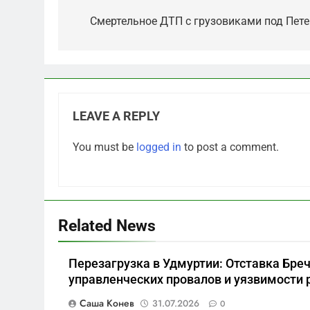
navigation
Смертельное ДТП с грузовиками под Пет
5
«Бизнес на ветеранах и
LEAVE A REPLY
покровительство»: как
социальный координатор
САНКТ-ПЕТЕРБУРГ И ОБЛАСТЬ
You must be
logged in
to post a comment.
фонда «защитники
отечества» превратила
6
Операция «Обнуление»: Что
должность в источник
на самом деле стоит за
обогащения
попыткой уничтожения
САНКТ-ПЕТЕРБУРГ И ОБЛАСТЬ
Related News
Telegram в России
7
Перезагрузка в Удмуртии: Отставка Бреч
Позор Балтийского флота:
управленческих провалов и уязвимости 
как «геройский» катер стал
металлоломом за 3 дня
САНКТ-ПЕТЕРБУРГ И ОБЛАСТЬ
Саша Конев
31.07.2026
0