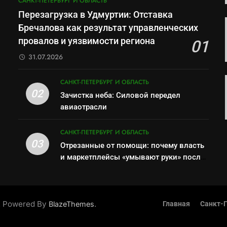
САНКТ-ПЕТЕРБУРГ И ОБЛАСТЬ
Перезагрузка в Удмуртии: Отставка
Бречалова как результат управленческих
провалов и уязвимости региона
01
31.07.2026
САНКТ-ПЕТЕРБУРГ И ОБЛАСТЬ
02
Зачистка неба: Силовой передел
авиаотрасли
САНКТ-ПЕТЕРБУРГ И ОБЛАСТЬ
03
Отрезанные от помощи: почему власть
и маркетплейсы «умывают руки» после
ударов по складам Wildberries?
. Powered By
.
BlazeThemes
Главная
Санкт-П