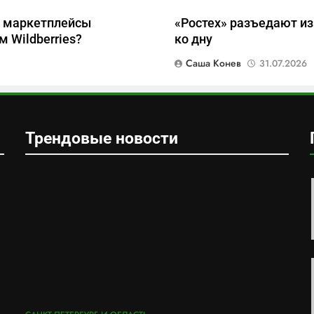
и маркетплейсы
«Ростех» разъедают из
 Wildberries?
ко дну
Саша Конев
31.07.2026
Трендовые новости