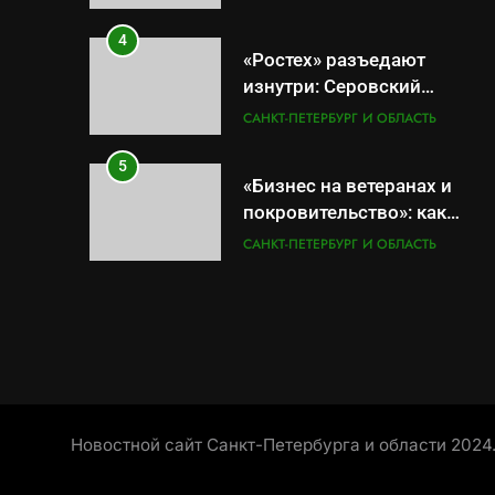
руки» после ударов по
складам Wildberries?
4
«Ростех» разъедают
изнутри: Серовский
оборонный завод идёт ко
САНКТ-ПЕТЕРБУРГ И ОБЛАСТЬ
дну
5
«Бизнес на ветеранах и
покровительство»: как
социальный координатор
САНКТ-ПЕТЕРБУРГ И ОБЛАСТЬ
фонда «защитники
отечества» превратила
6
Операция «Обнуление»: Что
должность в источник
на самом деле стоит за
обогащения
попыткой уничтожения
САНКТ-ПЕТЕРБУРГ И ОБЛАСТЬ
Telegram в России
7
Позор Балтийского флота:
Новостной сайт Санкт-Петербурга и области 2024
как «геройский» катер стал
металлоломом за 3 дня