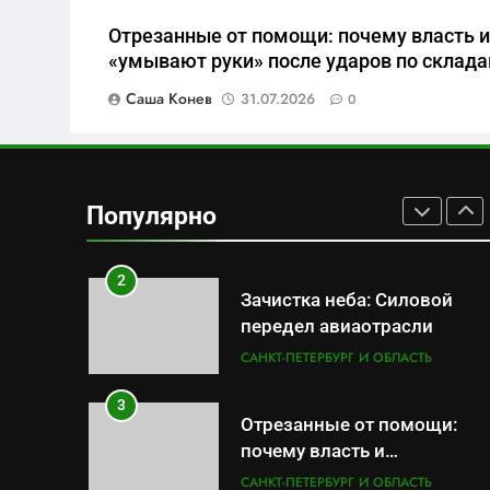
8
Отрезанные от помощи: почему власть 
Бумажный флот
«умывают руки» после ударов по складам
чиновничьих иллюзий: как
Саша Конев
31.07.2026
0
российская бюрократия
САНКТ-ПЕТЕРБУРГ И ОБЛАСТЬ
превратила праздник в
комедию
1
Перезагрузка в Удмуртии:
Отставка Бречалова как
Популярно
результат управленческих
САНКТ-ПЕТЕРБУРГ И ОБЛАСТЬ
провалов и уязвимости
региона
2
Зачистка неба: Силовой
передел авиаотрасли
САНКТ-ПЕТЕРБУРГ И ОБЛАСТЬ
3
Отрезанные от помощи:
почему власть и
маркетплейсы «умывают
САНКТ-ПЕТЕРБУРГ И ОБЛАСТЬ