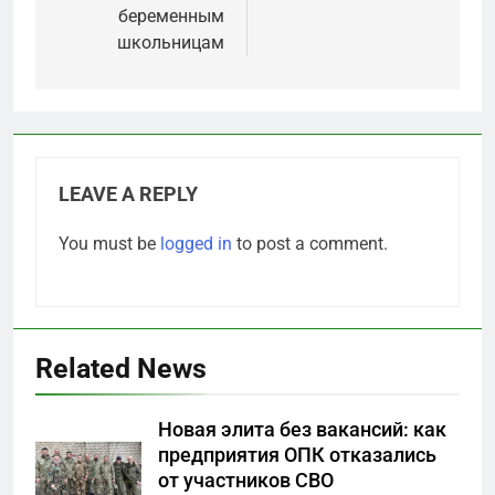
беременным
школьницам
LEAVE A REPLY
You must be
logged in
to post a comment.
Related News
5
Новая элита без вакансий: как
Что происходит в
предприятия ОПК отказались
калининградском анклаве:
от участников СВО
военные изымают спирт «для
САНКТ-ПЕТЕРБУРГ И ОБЛАСТЬ