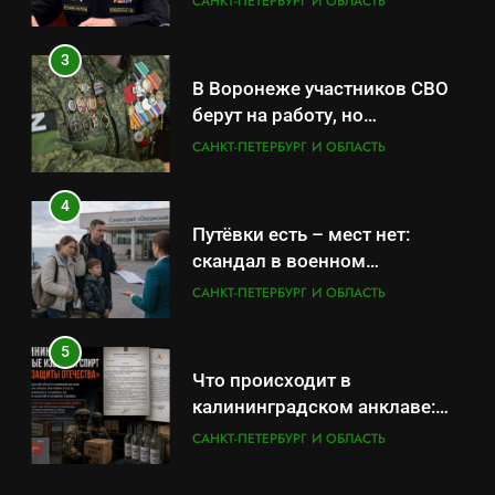
САНКТ-ПЕТЕРБУРГ И ОБЛАСТЬ
вопросам военной службы и
бронирования
3
В Воронеже участников СВО
берут на работу, но
удержаться удаётся не всем
САНКТ-ПЕТЕРБУРГ И ОБЛАСТЬ
4
Путёвки есть – мест нет:
скандал в военном
санатории Владивостока
САНКТ-ПЕТЕРБУРГ И ОБЛАСТЬ
5
Что происходит в
калининградском анклаве:
военные изымают спирт «для
САНКТ-ПЕТЕРБУРГ И ОБЛАСТЬ
защиты Отечества»