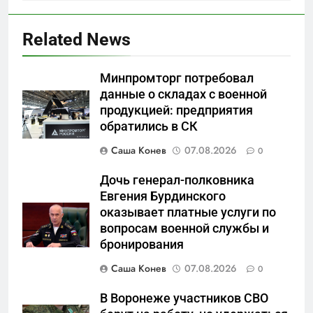
Related News
Минпромторг потребовал
данные о складах с военной
продукцией: предприятия
5
обратились в СК
Что происходит в
калининградском анклаве:
Саша Конев
07.08.2026
0
военные изымают спирт «для
САНКТ-ПЕТЕРБУРГ И ОБЛАСТЬ
защиты Отечества»
Дочь генерал-полковника
Евгения Бурдинского
6
оказывает платные услуги по
«500-тонный беспилотник»
вопросам военной службы и
или очередная показуха? Что
бронирования
скрывает российский ВМФ
САНКТ-ПЕТЕРБУРГ И ОБЛАСТЬ
Саша Конев
07.08.2026
0
7
В Воронеже участников СВО