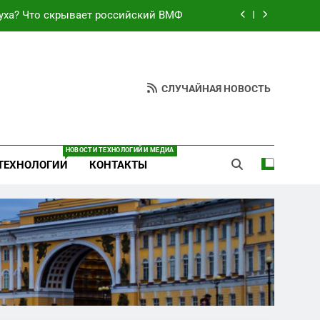
уха? Что скрывает российский ВМФ
езультат управленческих провалов и
уязвимости региона
неба: Силовой передел авиаотрасли
СЛУЧАЙНАЯ НОВОСТЬ
ают спирт «для защиты Отечества»
уха? Что скрывает российский ВМФ
НОВОСТИ ТЕХНОЛОГИЙ И МЕДИА
ТЕХНОЛОГИИ
КОНТАКТЫ
езультат управленческих провалов и
уязвимости региона
неба: Силовой передел авиаотрасли