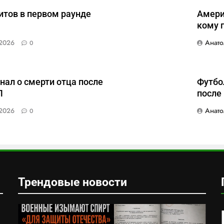
итов в первом раунде
Амери
кому 
Анато
2026
0
нал о смерти отца после
Футбо
Л
после
Анато
2026
0
Трендовые новости