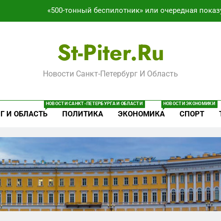
«500-тонный беспилотник» или очередная показ
Перезагрузка в Удмуртии: Отставка Бречалова как р
St-Piter.ru
Зачистка 
Новости Санкт-Петербург И Область
Что происходит в калининградском анклаве: военные изым
«500-тонный беспилотник» или очередная показ
НОВОСТИ САНКТ-ПЕТЕРБУРГА И ОБЛАСТИ
НОВОСТИ ЭКОНОМИКИ
Г И ОБЛАСТЬ
ПОЛИТИКА
ЭКОНОМИКА
СПОРТ
Перезагрузка в Удмуртии: Отставка Бречалова как р
Зачистка 