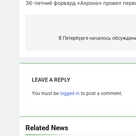
36-летний форвард «Акрона» провел первы
Post
navigation
В Петербурге началось обсужден
LEAVE A REPLY
5
You must be
logged in
to post a comment.
Отрезанные от помощи:
почему власть и
маркетплейсы «умывают
САНКТ-ПЕТЕРБУРГ И ОБЛАСТЬ
руки» после ударов по
складам Wildberries?
6
Related News
«Ростех» разъедают