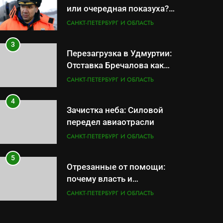
или очередная показуха?
Что скрывает российский
САНКТ-ПЕТЕРБУРГ И ОБЛАСТЬ
ВМФ
3
Перезагрузка в Удмуртии:
Отставка Бречалова как
результат управленческих
САНКТ-ПЕТЕРБУРГ И ОБЛАСТЬ
провалов и уязвимости
региона
4
Зачистка неба: Силовой
передел авиаотрасли
САНКТ-ПЕТЕРБУРГ И ОБЛАСТЬ
5
Отрезанные от помощи:
почему власть и
маркетплейсы «умывают
САНКТ-ПЕТЕРБУРГ И ОБЛАСТЬ
руки» после ударов по
складам Wildberries?
6