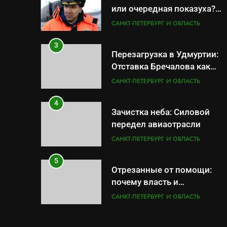
или очередная показуха?
Что скрывает российский
САНКТ-ПЕТЕРБУРГ И ОБЛАСТЬ
ВМФ
3
Перезагрузка в Удмуртии:
Отставка Бречалова как
результат управленческих
САНКТ-ПЕТЕРБУРГ И ОБЛАСТЬ
провалов и уязвимости
региона
4
Зачистка неба: Силовой
передел авиаотрасли
САНКТ-ПЕТЕРБУРГ И ОБЛАСТЬ
5
Отрезанные от помощи:
почему власть и
маркетплейсы «умывают
САНКТ-ПЕТЕРБУРГ И ОБЛАСТЬ
руки» после ударов по
складам Wildberries?
6