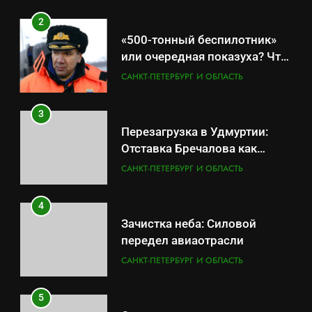
2
«500-тонный беспилотник»
или очередная показуха? Что
скрывает российский ВМФ
САНКТ-ПЕТЕРБУРГ И ОБЛАСТЬ
3
Перезагрузка в Удмуртии:
Отставка Бречалова как
результат управленческих
САНКТ-ПЕТЕРБУРГ И ОБЛАСТЬ
провалов и уязвимости
региона
4
Зачистка неба: Силовой
передел авиаотрасли
САНКТ-ПЕТЕРБУРГ И ОБЛАСТЬ
5