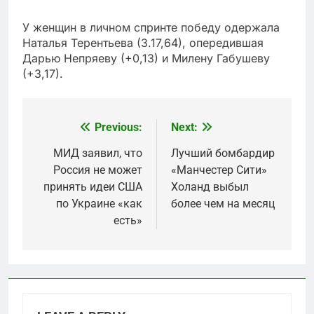
У женщин в личном спринте победу одержала
Наталья Терентьева (3.17,64), опередившая
Дарью Непряеву (+0,13) и Милену Габушеву
(+3,17).
Previous:
Next:
Post
navigation
МИД заявил, что
Лучший бомбардир
Россия не может
«Манчестер Сити»
принять идеи США
Холанд выбыл
по Украине «как
более чем на месяц
есть»