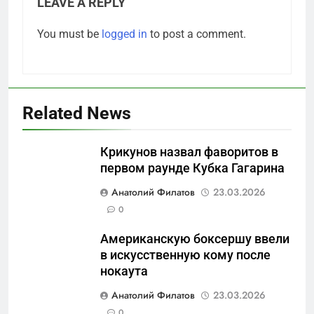
LEAVE A REPLY
You must be
logged in
to post a comment.
Related News
Крикунов назвал фаворитов в
первом раунде Кубка Гагарина
5
Анатолий Филатов
23.03.2026
Отрезанные от помощи:
0
почему власть и
Американскую боксершу ввели
маркетплейсы «умывают
САНКТ-ПЕТЕРБУРГ И ОБЛАСТЬ
в искусственную кому после
руки» после ударов по
нокаута
складам Wildberries?
6
Анатолий Филатов
23.03.2026
«Ростех» разъедают изнутри:
0