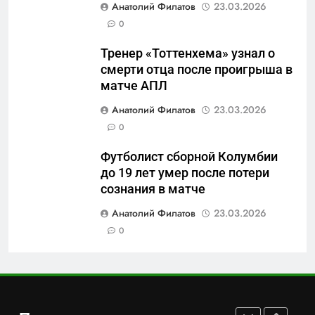
Анатолий Филатов
23.03.2026
«500-тонный беспилотник»
0
или очередная показуха? Что
скрывает российский ВМФ
САНКТ-ПЕТЕРБУРГ И ОБЛАСТЬ
Тренер «Тоттенхема» узнал о
смерти отца после проигрыша в
7
матче АПЛ
Перезагрузка в Удмуртии:
Анатолий Филатов
23.03.2026
Отставка Бречалова как
0
результат управленческих
САНКТ-ПЕТЕРБУРГ И ОБЛАСТЬ
провалов и уязвимости
Футболист сборной Колумбии
региона
до 19 лет умер после потери
8
сознания в матче
Зачистка неба: Силовой
передел авиаотрасли
Анатолий Филатов
23.03.2026
0
САНКТ-ПЕТЕРБУРГ И ОБЛАСТЬ
1
Минпромторг потребовал
данные о складах с военной