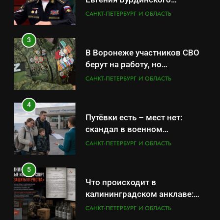
оказывает платные услуги по
САНКТ-ПЕТЕРБУРГ И ОБЛАСТЬ
4
вопросам военной службы и
Путёвки есть – мест нет:
бронирования
3
скандал в военном
В Воронеже участников СВО
санатории Владивостока
САНКТ-ПЕТЕРБУРГ И ОБЛАСТЬ
берут на работу, но
удержаться удаётся не всем
САНКТ-ПЕТЕРБУРГ И ОБЛАСТЬ
5
Что происходит в
4
калининградском анклаве:
Путёвки есть – мест нет:
военные изымают спирт «для
САНКТ-ПЕТЕРБУРГ И ОБЛАСТЬ
скандал в военном
защиты Отечества»
санатории Владивостока
САНКТ-ПЕТЕРБУРГ И ОБЛАСТЬ
6
«500-тонный беспилотник»
5
или очередная показуха? Что
Что происходит в
скрывает российский ВМФ
САНКТ-ПЕТЕРБУРГ И ОБЛАСТЬ
калининградском анклаве:
военные изымают спирт «для
САНКТ-ПЕТЕРБУРГ И ОБЛАСТЬ
7
защиты Отечества»