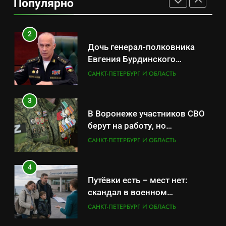
Популярно
продукцией: предприятия
САНКТ-ПЕТЕРБУРГ И ОБЛАСТЬ
обратились в СК
2
Дочь генерал-полковника
Евгения Бурдинского
оказывает платные услуги по
САНКТ-ПЕТЕРБУРГ И ОБЛАСТЬ
вопросам военной службы и
бронирования
3
В Воронеже участников СВО
берут на работу, но
удержаться удаётся не всем
САНКТ-ПЕТЕРБУРГ И ОБЛАСТЬ
4
Путёвки есть – мест нет:
скандал в военном
санатории Владивостока
САНКТ-ПЕТЕРБУРГ И ОБЛАСТЬ