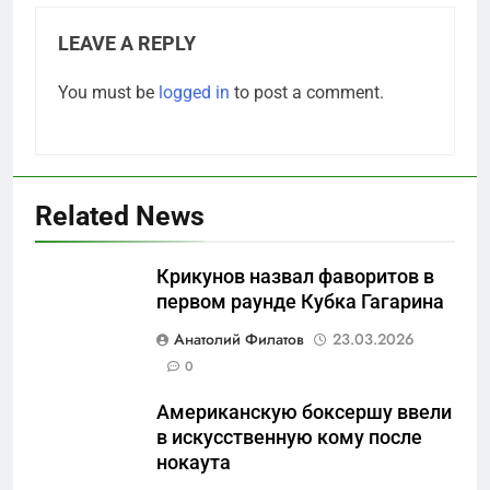
LEAVE A REPLY
You must be
logged in
to post a comment.
Related News
Крикунов назвал фаворитов в
первом раунде Кубка Гагарина
5
Анатолий Филатов
23.03.2026
Что происходит в
0
калининградском анклаве:
Американскую боксершу ввели
военные изымают спирт «для
САНКТ-ПЕТЕРБУРГ И ОБЛАСТЬ
в искусственную кому после
защиты Отечества»
нокаута
6