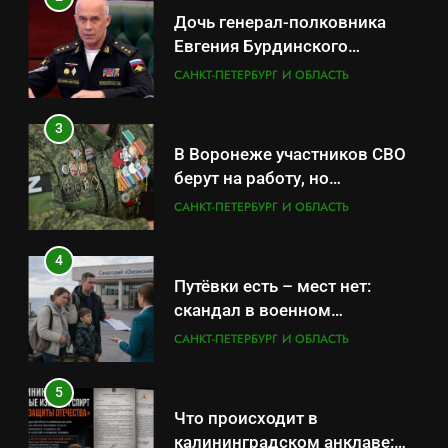
Дочь генерал-полковника
Евгения Бурдинского
оказывает платные услуги по
САНКТ-ПЕТЕРБУРГ И ОБЛАСТЬ
вопросам военной службы и
бронирования
3
В Воронеже участников СВО
берут на работу, но
удержаться удаётся не всем
САНКТ-ПЕТЕРБУРГ И ОБЛАСТЬ
4
Путёвки есть – мест нет:
скандал в военном
санатории Владивостока
САНКТ-ПЕТЕРБУРГ И ОБЛАСТЬ
5
Что происходит в
калининградском анклаве: