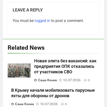
LEAVE A REPLY
You must be
logged in
to post a comment.
Related News
5
Новая элита без вакансий: как
Что происходит в
предприятия ОПК отказались
калининградском анклаве:
от участников СВО
военные изымают спирт «для
САНКТ-ПЕТЕРБУРГ И ОБЛАСТЬ
защиты Отечества»
Саша Конев
10.07.2026
0
6
В Крыму начали мобилизовать парусные
«500-тонный беспилотник»
яхты для обороны от дронов
или очередная показуха? Что
Саша Конев
10.07.2026
0
скрывает российский ВМФ
САНКТ-ПЕТЕРБУРГ И ОБЛАСТЬ