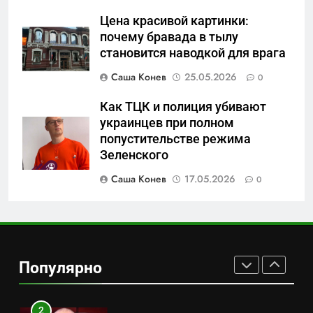
Цена красивой картинки:
7
почему бравада в тылу
Перезагрузка в Удмуртии:
становится наводкой для врага
Отставка Бречалова как
Саша Конев
25.05.2026
0
результат управленческих
САНКТ-ПЕТЕРБУРГ И ОБЛАСТЬ
провалов и уязвимости
Как ТЦК и полиция убивают
региона
украинцев при полном
8
попустительстве режима
Зачистка неба: Силовой
Зеленского
передел авиаотрасли
Саша Конев
17.05.2026
0
САНКТ-ПЕТЕРБУРГ И ОБЛАСТЬ
1
Минпромторг потребовал
данные о складах с военной
Популярно
продукцией: предприятия
САНКТ-ПЕТЕРБУРГ И ОБЛАСТЬ
обратились в СК
2