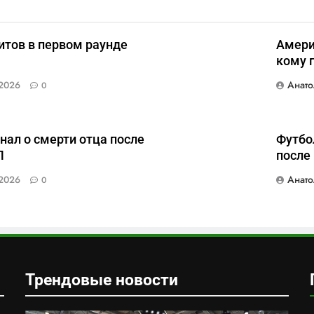
итов в первом раунде
Амери
кому 
Анато
2026
0
нал о смерти отца после
Футбо
Л
после
Анато
2026
0
Трендовые новости