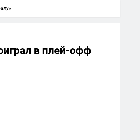
ралу»
оиграл в плей-офф