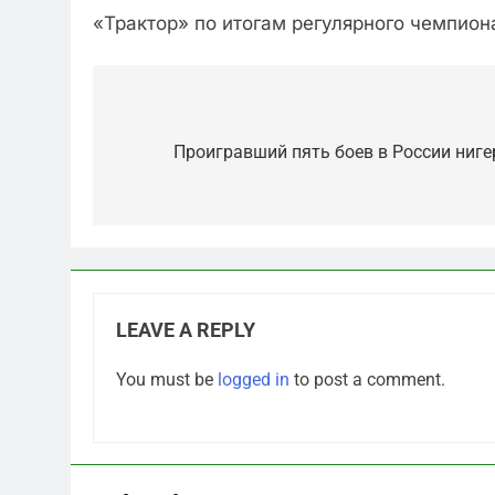
«Трактор» по итогам регулярного чемпион
Post
navigation
Проигравший пять боев в России ниге
LEAVE A REPLY
5
You must be
logged in
to post a comment.
Что происходит в
калининградском анклаве:
военные изымают спирт
САНКТ-ПЕТЕРБУРГ И ОБЛАСТЬ
«для защиты Отечества»