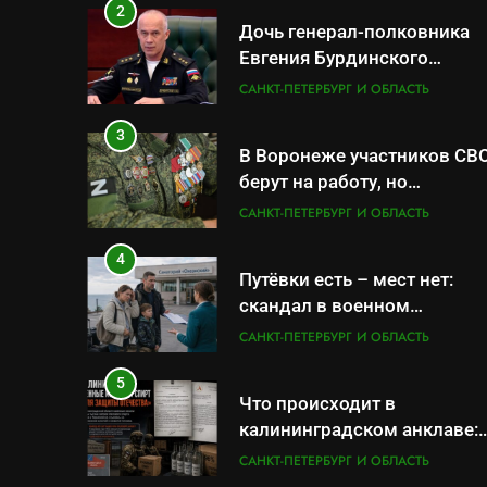
СК
2
Дочь генерал-полковника
Евгения Бурдинского
оказывает платные услуги
САНКТ-ПЕТЕРБУРГ И ОБЛАСТЬ
по вопросам военной
службы и бронирования
3
В Воронеже участников СВ
берут на работу, но
удержаться удаётся не все
САНКТ-ПЕТЕРБУРГ И ОБЛАСТЬ
4
Путёвки есть – мест нет:
скандал в военном
санатории Владивостока
САНКТ-ПЕТЕРБУРГ И ОБЛАСТЬ
5
Что происходит в
калининградском анклаве:
военные изымают спирт
САНКТ-ПЕТЕРБУРГ И ОБЛАСТЬ
«для защиты Отечества»