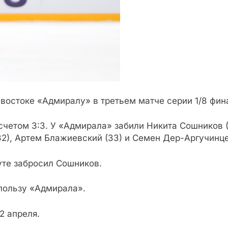
ивостоке «Адмиралу» в третьем матче серии 1/8 фи
четом 3:3. У «Адмирала» забили Никита Сошников (4
2), Артем Блажиевский (33) и Семен Дер-Аргучинце
уте забросил Сошников.
 пользу «Адмирала».
2 апреля.