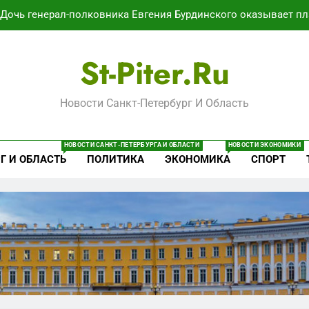
Дочь генерал-полковника Евгения Бурдинского оказывает пл
В Воронеже участников СВО берут на раб
St-Piter.ru
Путёвки есть – мест нет: скандал
Новости Санкт-Петербург И Область
Минпромторг потребовал данные о складах с военной продук
Дочь генерал-полковника Евгения Бурдинского оказывает пл
НОВОСТИ САНКТ-ПЕТЕРБУРГА И ОБЛАСТИ
НОВОСТИ ЭКОНОМИКИ
Г И ОБЛАСТЬ
ПОЛИТИКА
ЭКОНОМИКА
СПОРТ
В Воронеже участников СВО берут на раб
Путёвки есть – мест нет: скандал