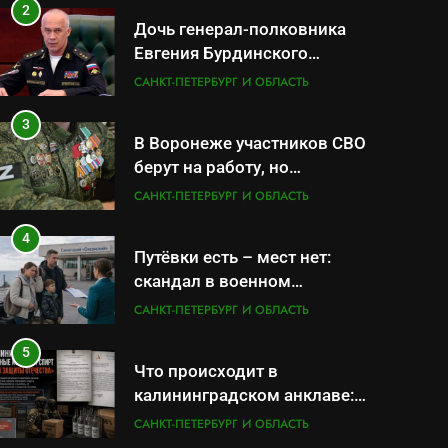
СК
2
Дочь генерал-полковника
Евгения Бурдинского
оказывает платные услуги
САНКТ-ПЕТЕРБУРГ И ОБЛАСТЬ
по вопросам военной
службы и бронирования
3
В Воронеже участников СВО
берут на работу, но
удержаться удаётся не всем
САНКТ-ПЕТЕРБУРГ И ОБЛАСТЬ
4
Путёвки есть – мест нет:
скандал в военном
санатории Владивостока
САНКТ-ПЕТЕРБУРГ И ОБЛАСТЬ
5
Что происходит в
калининградском анклаве:
военные изымают спирт
САНКТ-ПЕТЕРБУРГ И ОБЛАСТЬ
«для защиты Отечества»