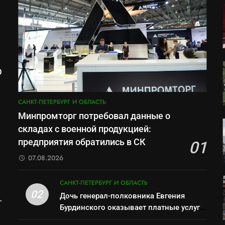
О
м
САНКТ-ПЕТЕРБУРГ И ОБЛАСТЬ
Минпромторг потребовал данные о
складах с военной продукцией:
предприятия обратились в СК
01
07.08.2026
САНКТ-ПЕТЕРБУРГ И ОБЛАСТЬ
02
Дочь генерал-полковника Евгения
Бурдинского оказывает платные услуги
по вопросам военной службы и