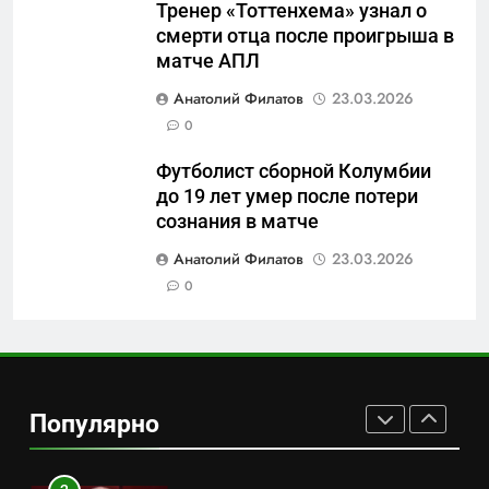
Тренер «Тоттенхема» узнал о
смерти отца после проигрыша в
7
матче АПЛ
Перезагрузка в Удмуртии:
Анатолий Филатов
23.03.2026
Отставка Бречалова как
0
результат управленческих
САНКТ-ПЕТЕРБУРГ И ОБЛАСТЬ
провалов и уязвимости
Футболист сборной Колумбии
региона
до 19 лет умер после потери
8
сознания в матче
Зачистка неба: Силовой
передел авиаотрасли
Анатолий Филатов
23.03.2026
0
САНКТ-ПЕТЕРБУРГ И ОБЛАСТЬ
1
Минпромторг потребовал
данные о складах с военной
Популярно
продукцией: предприятия
САНКТ-ПЕТЕРБУРГ И ОБЛАСТЬ
обратились в СК