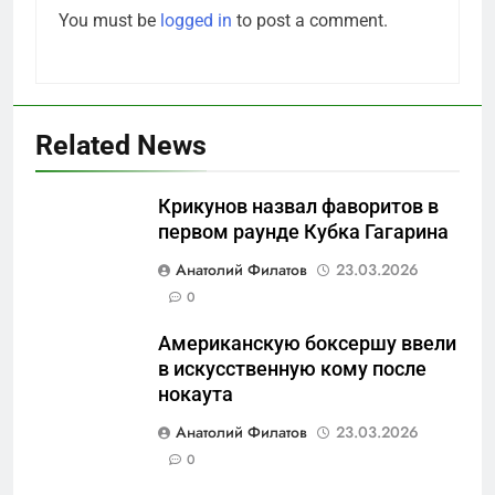
You must be
logged in
to post a comment.
Related News
Крикунов назвал фаворитов в
первом раунде Кубка Гагарина
5
Анатолий Филатов
23.03.2026
Что происходит в
0
калининградском анклаве:
Американскую боксершу ввели
военные изымают спирт «для
САНКТ-ПЕТЕРБУРГ И ОБЛАСТЬ
в искусственную кому после
защиты Отечества»
нокаута
6
Анатолий Филатов
23.03.2026
«500-тонный беспилотник»
0
или очередная показуха? Что
скрывает российский ВМФ
САНКТ-ПЕТЕРБУРГ И ОБЛАСТЬ