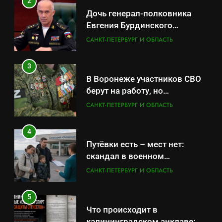
2
Дочь генерал-полковника
Евгения Бурдинского
оказывает платные услуги по
САНКТ-ПЕТЕРБУРГ И ОБЛАСТЬ
вопросам военной службы и
бронирования
3
В Воронеже участников СВО
берут на работу, но
удержаться удаётся не всем
САНКТ-ПЕТЕРБУРГ И ОБЛАСТЬ
4
Путёвки есть – мест нет:
скандал в военном
санатории Владивостока
САНКТ-ПЕТЕРБУРГ И ОБЛАСТЬ
5
Что происходит в
калининградском анклаве: