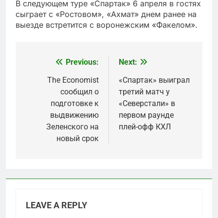
В следующем туре «Спартак» 6 апреля в гостях
сыграет с «Ростовом», «Ахмат» днем ранее на
выезде встретится с воронежским «Факелом».
Previous:
Next:
Post
navigation
The Economist
«Спартак» выиграл
сообщил о
третий матч у
подготовке к
«Северстали» в
выдвижению
первом раунде
Зеленского на
плей-офф КХЛ
новый срок
LEAVE A REPLY