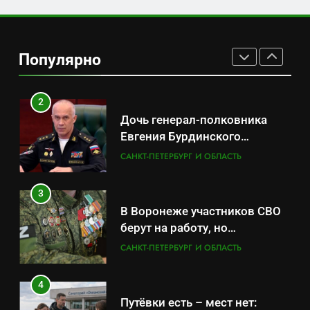
1
Минпромторг потребовал
данные о складах с военной
Популярно
продукцией: предприятия
САНКТ-ПЕТЕРБУРГ И ОБЛАСТЬ
обратились в СК
2
Дочь генерал-полковника
Евгения Бурдинского
оказывает платные услуги по
САНКТ-ПЕТЕРБУРГ И ОБЛАСТЬ
вопросам военной службы и
бронирования
3
В Воронеже участников СВО
берут на работу, но
удержаться удаётся не всем
САНКТ-ПЕТЕРБУРГ И ОБЛАСТЬ
4
Путёвки есть – мест нет: