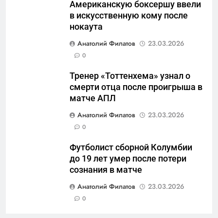
Американскую боксершу ввели
военные изымают спирт «для
САНКТ-ПЕТЕРБУРГ И ОБЛАСТЬ
в искусственную кому после
защиты Отечества»
нокаута
6
Анатолий Филатов
23.03.2026
«500-тонный беспилотник»
0
или очередная показуха? Что
скрывает российский ВМФ
САНКТ-ПЕТЕРБУРГ И ОБЛАСТЬ
Тренер «Тоттенхема» узнал о
смерти отца после проигрыша в
7
матче АПЛ
Перезагрузка в Удмуртии:
Анатолий Филатов
23.03.2026
Отставка Бречалова как
0
результат управленческих
САНКТ-ПЕТЕРБУРГ И ОБЛАСТЬ
провалов и уязвимости
Футболист сборной Колумбии
региона
до 19 лет умер после потери
8
сознания в матче
Зачистка неба: Силовой
передел авиаотрасли
Анатолий Филатов
23.03.2026
0
САНКТ-ПЕТЕРБУРГ И ОБЛАСТЬ