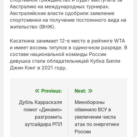
Австралию на международных турнирах.
Австралийские власти одобрили заявление
спортсменки на получение постоянного вида на
жительство (ВНЖ).
Касаткина занимает 12-е место в рейтинге WTA
и имеет восемь титулов в одиночном разряде. В
составе национальной команды России
девушка стала обладательницей Кубка Билли
Джин Кинг в 2021 году.
Previous:
Next:
Post
navigation
Дубль Карраскаля
Минобороны
помог «Динамо»
обвинило ВСУ в
разгромить
увеличении числа
аутсайдера РПЛ
атак по энергетике
России