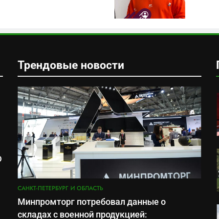
Трендовые новости
О
м
САНКТ-ПЕТЕРБУРГ И ОБЛАСТЬ
Минпромторг потребовал данные о
складах с военной продукцией: