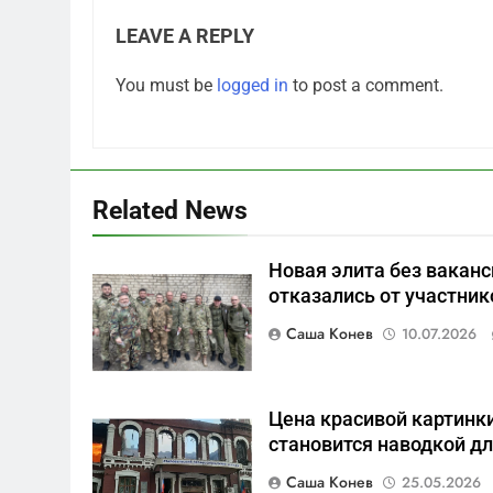
LEAVE A REPLY
5
You must be
logged in
to post a comment.
Что происходит в
калининградском анклаве:
военные изымают спирт
САНКТ-ПЕТЕРБУРГ И ОБЛАСТЬ
«для защиты Отечества»
6
Related News
«500-тонный беспилотник»
или очередная показуха?
Новая элита без ваканс
Что скрывает российский
САНКТ-ПЕТЕРБУРГ И ОБЛАСТЬ
отказались от участник
ВМФ
7
Саша Конев
10.07.2026
Перезагрузка в Удмуртии:
Отставка Бречалова как
результат управленческих
САНКТ-ПЕТЕРБУРГ И ОБЛАСТЬ
Цена красивой картинки
провалов и уязвимости
становится наводкой дл
региона
8
Зачистка неба: Силовой
Саша Конев
25.05.2026