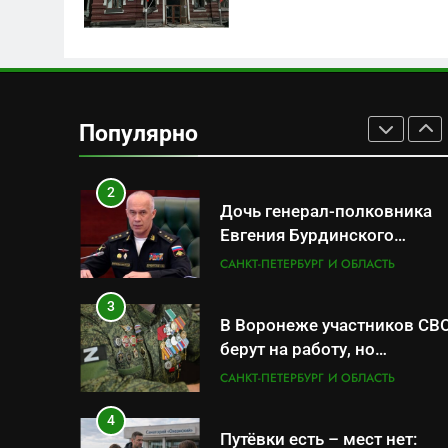
передел авиаотрасли
САНКТ-ПЕТЕРБУРГ И ОБЛАСТЬ
1
Минпромторг потребовал
данные о складах с
Популярно
военной продукцией:
САНКТ-ПЕТЕРБУРГ И ОБЛАСТЬ
предприятия обратились в
СК
2
Дочь генерал-полковника
Евгения Бурдинского
оказывает платные услуги
САНКТ-ПЕТЕРБУРГ И ОБЛАСТЬ
по вопросам военной
службы и бронирования
3
В Воронеже участников СВ
берут на работу, но
удержаться удаётся не все
САНКТ-ПЕТЕРБУРГ И ОБЛАСТЬ
4
Путёвки есть – мест нет: