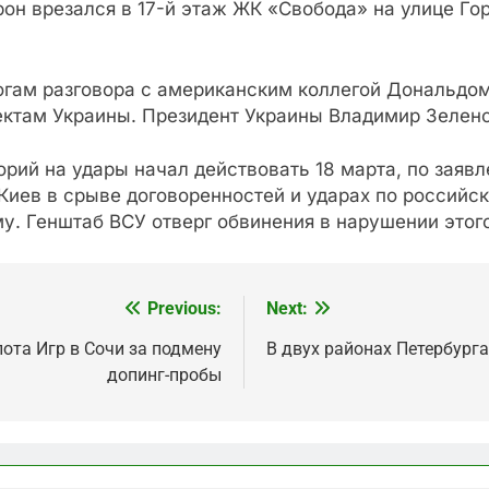
он врезался в 17-й этаж ЖК «Свобода» на улице Го
тогам разговора с американским коллегой Дональдо
ектам Украины. Президент Украины Владимир Зеленс
рий на удары начал действовать 18 марта, по заяв
иев в срыве договоренностей и ударах по российск
у. Генштаб ВСУ отверг обвинения в нарушении этог
Previous:
Next:
ота Игр в Сочи за подмену
В двух районах Петербург
допинг-пробы