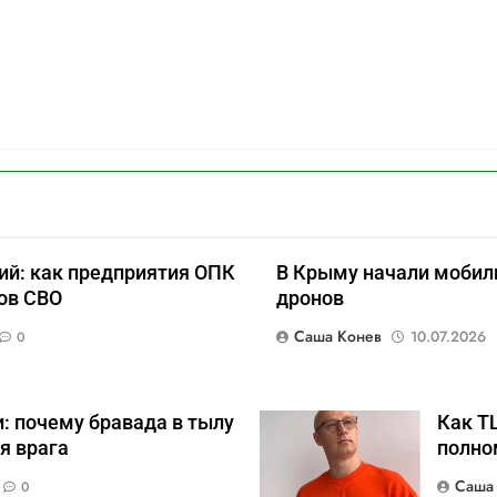
ий: как предприятия ОПК
В Крыму начали мобил
ов СВО
дронов
Саша Конев
10.07.2026
0
: почему бравада в тылу
Как Т
я врага
полно
Саша
0