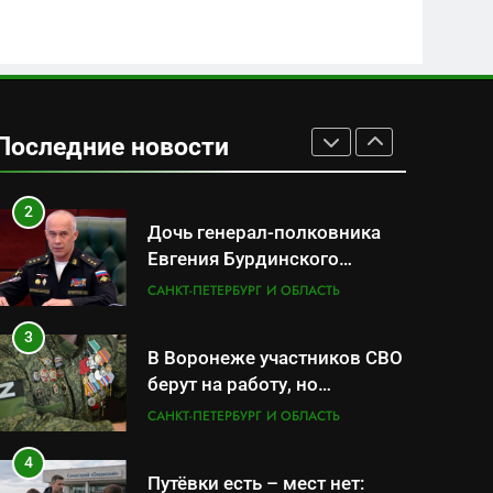
передел авиаотрасли
САНКТ-ПЕТЕРБУРГ И ОБЛАСТЬ
1
Минпромторг потребовал
данные о складах с
Последние новости
военной продукцией:
САНКТ-ПЕТЕРБУРГ И ОБЛАСТЬ
предприятия обратились в
СК
2
Дочь генерал-полковника
Евгения Бурдинского
оказывает платные услуги
САНКТ-ПЕТЕРБУРГ И ОБЛАСТЬ
по вопросам военной
службы и бронирования
3
В Воронеже участников СВО
берут на работу, но
удержаться удаётся не всем
САНКТ-ПЕТЕРБУРГ И ОБЛАСТЬ
4
Путёвки есть – мест нет: