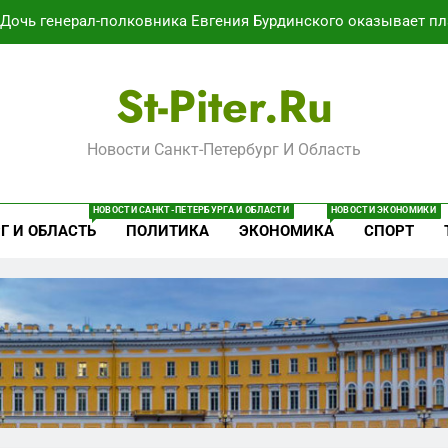
Дочь генерал-полковника Евгения Бурдинского оказывает пл
В Воронеже участников СВО берут на раб
St-Piter.ru
Путёвки есть – мест нет: скандал
Новости Санкт-Петербург И Область
Минпромторг потребовал данные о складах с военной продук
Дочь генерал-полковника Евгения Бурдинского оказывает пл
НОВОСТИ САНКТ-ПЕТЕРБУРГА И ОБЛАСТИ
НОВОСТИ ЭКОНОМИКИ
Г И ОБЛАСТЬ
ПОЛИТИКА
ЭКОНОМИКА
СПОРТ
В Воронеже участников СВО берут на раб
Путёвки есть – мест нет: скандал