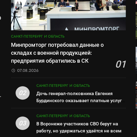
О
м
САНКТ-ПЕТЕРБУРГ И ОБЛАСТЬ
Минпромторг потребовал данные о
складах с военной продукцией:
предприятия обратились в СК
01
07.08.2026
САНКТ-ПЕТЕРБУРГ И ОБЛАСТЬ
02
Дочь генерал-полковника Евгения
Бурдинского оказывает платные услуги
по вопросам военной службы и
бронирования
САНКТ-ПЕТЕРБУРГ И ОБЛАСТЬ
03
В Воронеже участников СВО берут на
работу, но удержаться удаётся не всем