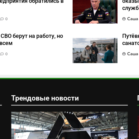
едприятия обратились в
оказы
служб
Саша
0
СВО берут на работу, но
Путёвк
 всем
санат
Саша
0
Трендовые новости