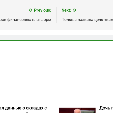
Previous:
Next:
оров финансовых платформ
Польша назвала цель «важ
л данные о складах с
Дочь 