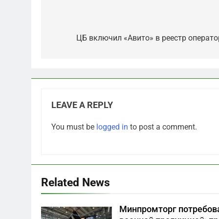
Post
navigation
ЦБ включил «Авито» в реестр операт
LEAVE A REPLY
5
You must be
logged in
to post a comment.
Что происходит в
калининградском анклаве:
военные изымают спирт
САНКТ-ПЕТЕРБУРГ И ОБЛАСТЬ
«для защиты Отечества»
6
Related News
«500-тонный беспилотник»
или очередная показуха?
Минпромторг потребова
Что скрывает российский
САНКТ-ПЕТЕРБУРГ И ОБЛАСТЬ