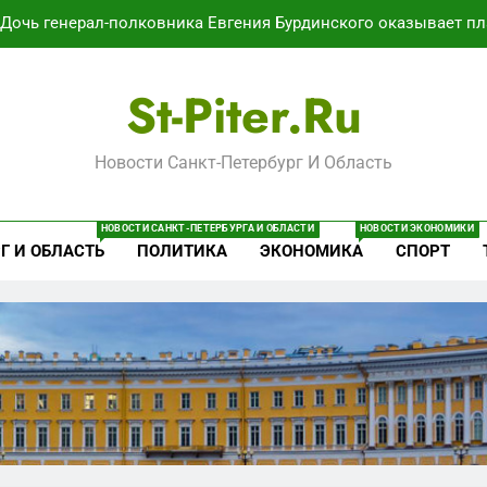
Дочь генерал-полковника Евгения Бурдинского оказывает пл
В Воронеже участников СВО берут на раб
St-Piter.ru
Путёвки есть – мест нет: скандал
Новости Санкт-Петербург И Область
Минпромторг потребовал данные о складах с военной продук
Дочь генерал-полковника Евгения Бурдинского оказывает пл
НОВОСТИ САНКТ-ПЕТЕРБУРГА И ОБЛАСТИ
НОВОСТИ ЭКОНОМИКИ
Г И ОБЛАСТЬ
ПОЛИТИКА
ЭКОНОМИКА
СПОРТ
В Воронеже участников СВО берут на раб
Путёвки есть – мест нет: скандал