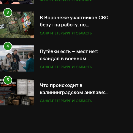
по вопросам военной
службы и бронирования
3
В Воронеже участников СВО
берут на работу, но
удержаться удаётся не всем
САНКТ-ПЕТЕРБУРГ И ОБЛАСТЬ
4
Путёвки есть – мест нет:
скандал в военном
санатории Владивостока
САНКТ-ПЕТЕРБУРГ И ОБЛАСТЬ
5
Что происходит в
калининградском анклаве:
военные изымают спирт
САНКТ-ПЕТЕРБУРГ И ОБЛАСТЬ
«для защиты Отечества»
6
«500-тонный беспилотник»
или очередная показуха?