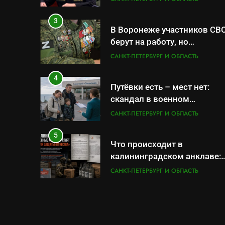
по вопросам военной
службы и бронирования
3
В Воронеже участников СВ
берут на работу, но
удержаться удаётся не все
САНКТ-ПЕТЕРБУРГ И ОБЛАСТЬ
4
Путёвки есть – мест нет:
скандал в военном
санатории Владивостока
САНКТ-ПЕТЕРБУРГ И ОБЛАСТЬ
5
Что происходит в
калининградском анклаве:
военные изымают спирт
САНКТ-ПЕТЕРБУРГ И ОБЛАСТЬ
«для защиты Отечества»
6
«500-тонный беспилотник»
или очередная показуха?