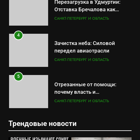
Перезагрузка в Удмуртии:
Отставка Бречалова как
результат управленческих
САНКТ-ПЕТЕРБУРГ И ОБЛАСТЬ
провалов и уязвимости
региона
4
Зачистка неба: Силовой
передел авиаотрасли
САНКТ-ПЕТЕРБУРГ И ОБЛАСТЬ
5
Отрезанные от помощи:
почему власть и
маркетплейсы «умывают
САНКТ-ПЕТЕРБУРГ И ОБЛАСТЬ
руки» после ударов по
складам Wildberries?
6
Трендовые новости
«Ростех» разъедают изнутри:
5
Серовский оборонный завод
Отрезанные от помощи: