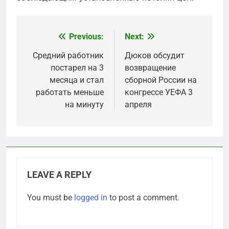
Previous:
Next:
Post
navigation
Средний работник
Дюков обсудит
постарел на 3
возвращение
месяца и стал
сборной России на
работать меньше
конгрессе УЕФА 3
на минуту
апреля
LEAVE A REPLY
You must be
logged in
to post a comment.