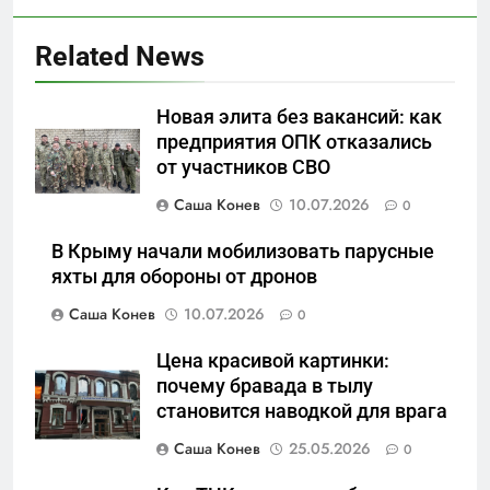
Related News
5
Новая элита без вакансий: как
Отрезанные от помощи:
предприятия ОПК отказались
почему власть и
от участников СВО
маркетплейсы «умывают
САНКТ-ПЕТЕРБУРГ И ОБЛАСТЬ
руки» после ударов по
Саша Конев
10.07.2026
0
складам Wildberries?
6
В Крыму начали мобилизовать парусные
«Ростех» разъедают изнутри:
яхты для обороны от дронов
Серовский оборонный завод
Саша Конев
10.07.2026
0
идёт ко дну
САНКТ-ПЕТЕРБУРГ И ОБЛАСТЬ
Цена красивой картинки:
7
почему бравада в тылу
«Бизнес на ветеранах и
становится наводкой для врага
покровительство»: как
Саша Конев
25.05.2026
0
социальный координатор
САНКТ-ПЕТЕРБУРГ И ОБЛАСТЬ
фонда «защитники