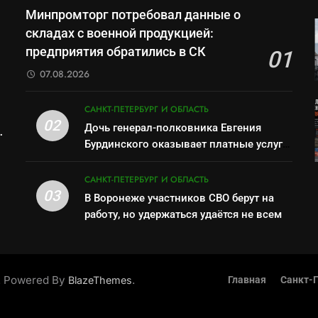
Минпромторг потребовал данные о
складах с военной продукцией:
предприятия обратились в СК
01
07.08.2026
САНКТ-ПЕТЕРБУРГ И ОБЛАСТЬ
02
Дочь генерал-полковника Евгения
Бурдинского оказывает платные услуги
по вопросам военной службы и
бронирования
САНКТ-ПЕТЕРБУРГ И ОБЛАСТЬ
03
В Воронеже участников СВО берут на
работу, но удержаться удаётся не всем
. Powered By
.
BlazeThemes
Главная
Санкт-П