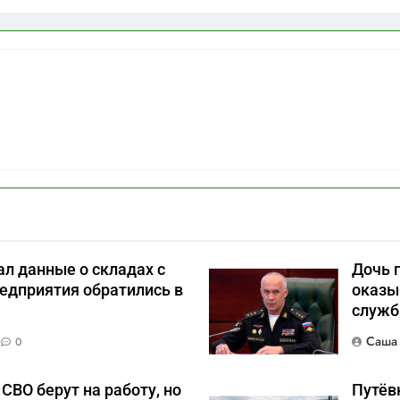
л данные о складах с
Дочь 
едприятия обратились в
оказы
служб
Саша
0
СВО берут на работу, но
Путёвк