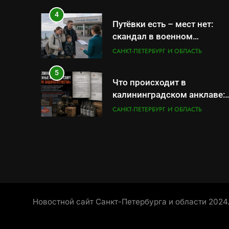
4
Путёвки есть – мест нет:
скандал в военном
санатории Владивостока
САНКТ-ПЕТЕРБУРГ И ОБЛАСТЬ
5
Что происходит в
калининградском анклаве:
военные изымают спирт
САНКТ-ПЕТЕРБУРГ И ОБЛАСТЬ
«для защиты Отечества»
6
«500-тонный беспилотник»
или очередная показуха?
Что скрывает российский
САНКТ-ПЕТЕРБУРГ И ОБЛАСТЬ
ВМФ
7
Перезагрузка в Удмуртии:
Новостной сайт Санкт-Петербурга и области 2024
Отставка Бречалова как
результат управленческих
САНКТ-ПЕТЕРБУРГ И ОБЛАСТЬ