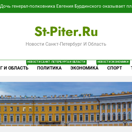
Дочь генерал-полковника Евгения Бурдинского оказывает пл
В Воронеже участников СВО берут на раб
St-Piter.ru
Путёвки есть – мест нет: скандал
Новости Санкт-Петербург И Область
Минпромторг потребовал данные о складах с военной продук
Дочь генерал-полковника Евгения Бурдинского оказывает пл
НОВОСТИ САНКТ-ПЕТЕРБУРГА И ОБЛАСТИ
НОВОСТИ ЭКОНОМИКИ
Г И ОБЛАСТЬ
ПОЛИТИКА
ЭКОНОМИКА
СПОРТ
В Воронеже участников СВО берут на раб
Путёвки есть – мест нет: скандал