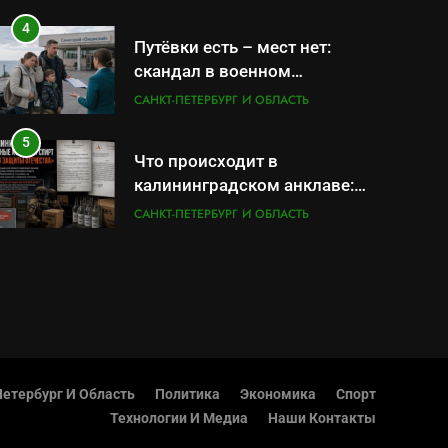
4
Путёвки есть – мест нет:
скандал в военном
санатории Владивостока
САНКТ-ПЕТЕРБУРГ И ОБЛАСТЬ
5
Что происходит в
калининградском анклаве:
военные изымают спирт
САНКТ-ПЕТЕРБУРГ И ОБЛАСТЬ
«для защиты Отечества»
6
«500-тонный беспилотник»
или очередная показуха?
Что скрывает российский
САНКТ-ПЕТЕРБУРГ И ОБЛАСТЬ
ВМФ
7
Перезагрузка в Удмуртии:
етербург И Область
Политика
Экономика
Спорт
Отставка Бречалова как
Технологии И Медиа
Наши Контакты
результат управленческих
САНКТ-ПЕТЕРБУРГ И ОБЛАСТЬ