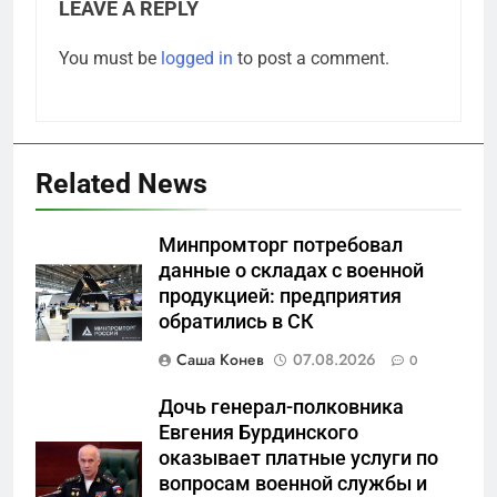
LEAVE A REPLY
You must be
logged in
to post a comment.
Related News
Минпромторг потребовал
данные о складах с военной
продукцией: предприятия
5
обратились в СК
Что происходит в
калининградском анклаве:
Саша Конев
07.08.2026
0
военные изымают спирт «для
САНКТ-ПЕТЕРБУРГ И ОБЛАСТЬ
защиты Отечества»
Дочь генерал-полковника
Евгения Бурдинского
6
оказывает платные услуги по
«500-тонный беспилотник»
вопросам военной службы и