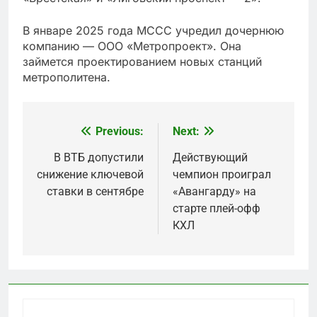
В январе 2025 года МССС учредил дочернюю
компанию — ООО «Метропроект». Она
займется проектированием новых станций
метрополитена.
Previous:
Next:
Post
navigation
В ВТБ допустили
Действующий
снижение ключевой
чемпион проиграл
ставки в сентябре
«Авангарду» на
старте плей-офф
КХЛ