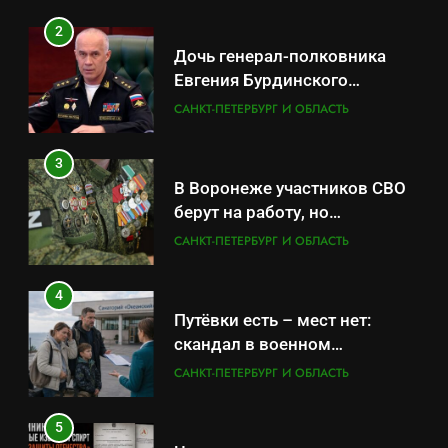
2
Дочь генерал-полковника
Евгения Бурдинского
оказывает платные услуги по
САНКТ-ПЕТЕРБУРГ И ОБЛАСТЬ
вопросам военной службы и
бронирования
3
В Воронеже участников СВО
берут на работу, но
удержаться удаётся не всем
САНКТ-ПЕТЕРБУРГ И ОБЛАСТЬ
4
Путёвки есть – мест нет:
скандал в военном
санатории Владивостока
САНКТ-ПЕТЕРБУРГ И ОБЛАСТЬ
5