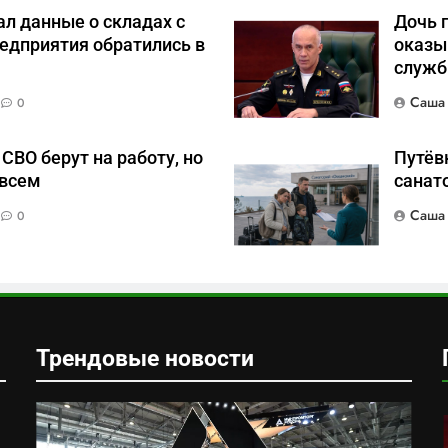
л данные о складах с
Дочь 
едприятия обратились в
оказы
служб
Саша
0
СВО берут на работу, но
Путёвк
 всем
санат
Саша
0
Трендовые новости