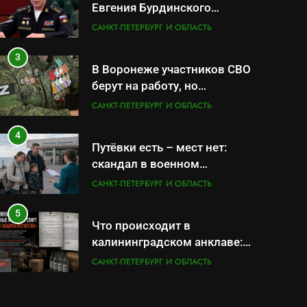
Евгения Бурдинского
оказывает платные услуги
САНКТ-ПЕТЕРБУРГ И ОБЛАСТЬ
по вопросам военной
службы и бронирования
3
В Воронеже участников СВО
берут на работу, но
удержаться удаётся не всем
САНКТ-ПЕТЕРБУРГ И ОБЛАСТЬ
4
Путёвки есть – мест нет:
скандал в военном
санатории Владивостока
САНКТ-ПЕТЕРБУРГ И ОБЛАСТЬ
5
Что происходит в
калининградском анклаве:
военные изымают спирт
САНКТ-ПЕТЕРБУРГ И ОБЛАСТЬ
«для защиты Отечества»
6
«500-тонный беспилотник»