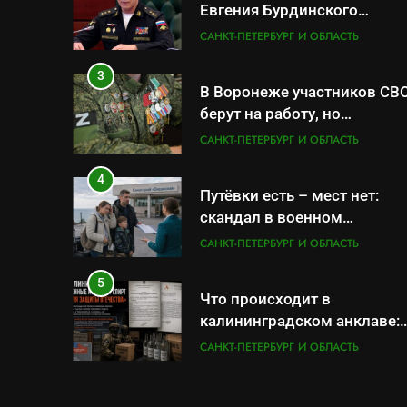
Евгения Бурдинского
оказывает платные услуги
САНКТ-ПЕТЕРБУРГ И ОБЛАСТЬ
по вопросам военной
службы и бронирования
3
В Воронеже участников СВ
берут на работу, но
удержаться удаётся не все
САНКТ-ПЕТЕРБУРГ И ОБЛАСТЬ
4
Путёвки есть – мест нет:
скандал в военном
санатории Владивостока
САНКТ-ПЕТЕРБУРГ И ОБЛАСТЬ
5
Что происходит в
калининградском анклаве:
военные изымают спирт
САНКТ-ПЕТЕРБУРГ И ОБЛАСТЬ
«для защиты Отечества»
6
«500-тонный беспилотник»