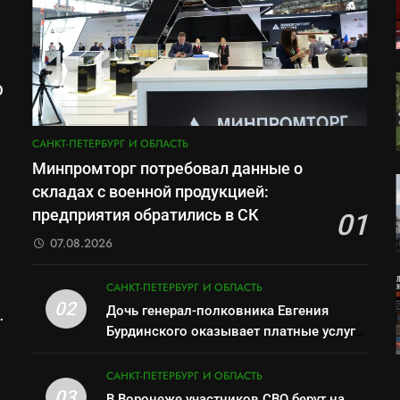
О
м
САНКТ-ПЕТЕРБУРГ И ОБЛАСТЬ
Минпромторг потребовал данные о
складах с военной продукцией:
предприятия обратились в СК
01
07.08.2026
САНКТ-ПЕТЕРБУРГ И ОБЛАСТЬ
02
Дочь генерал-полковника Евгения
Бурдинского оказывает платные услуги
по вопросам военной службы и
бронирования
САНКТ-ПЕТЕРБУРГ И ОБЛАСТЬ
03
В Воронеже участников СВО берут на