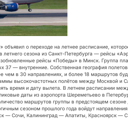
объявил о переходе на летнее расписание, которое
в летнего сезона из Санкт-Петербурга — рейсы «Аэр
возобновленные рейсы «Победы» в Минск. Группа пл
х 37 — внутренние. Собственная география полетов
е чем в 30 направлениях, и более 18 маршрутов буд
аммы высокочастотных полётов между Москвой и Са
ять время и дату вылета. В летнем расписании ме
 пиковые даты из аэропорта Шереметьево в Петербур
оличество маршрутов группы в предстоящем сезоне д
огичным сезоном прошлого года войдут направления
мск — Сочи, Калининград — Апатиты, Красноярск — 