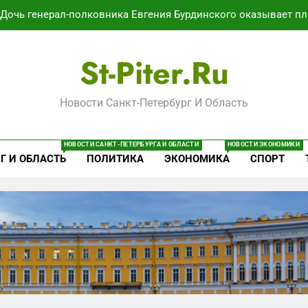
Дочь генерал-полковника Евгения Бурдинского оказывает пл
В Воронеже участников СВО берут на раб
St-Piter.ru
Путёвки есть – мест нет: скандал
Новости Санкт-Петербург И Область
Минпромторг потребовал данные о складах с военной продук
Дочь генерал-полковника Евгения Бурдинского оказывает пл
НОВОСТИ САНКТ-ПЕТЕРБУРГА И ОБЛАСТИ
НОВОСТИ ЭКОНОМИКИ
Г И ОБЛАСТЬ
ПОЛИТИКА
ЭКОНОМИКА
СПОРТ
В Воронеже участников СВО берут на раб
Путёвки есть – мест нет: скандал