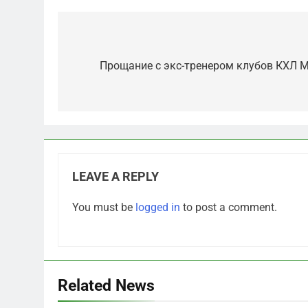
Post
navigation
Прощание с экс-тренером клубов КХЛ 
LEAVE A REPLY
5
You must be
logged in
to post a comment.
Что происходит в
калининградском анклаве:
военные изымают спирт
САНКТ-ПЕТЕРБУРГ И ОБЛАСТЬ
«для защиты Отечества»
6
Related News
«500-тонный беспилотник»