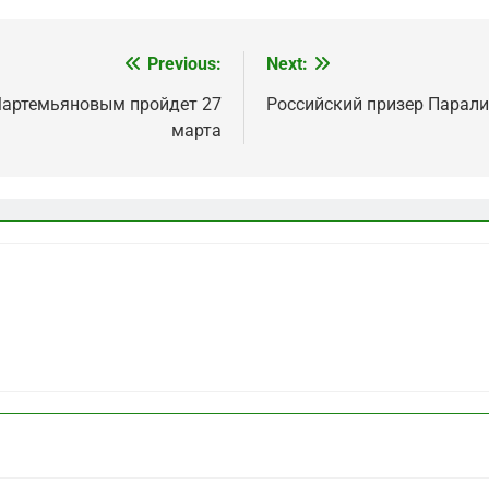
Previous:
Next:
Мартемьяновым пройдет 27
Российский призер Парали
марта