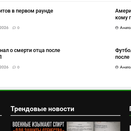
итов в первом раунде
Амери
кому 
Анато
2026
0
нал о смерти отца после
Футбо
Л
после
Анато
2026
0
Трендовые новости