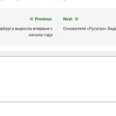
Previous:
Next:
ербурга выросла впервые с
Основателя «Русагро» Ва
начала года