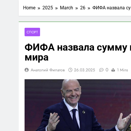
Home
2025
March
26
ФИФА назвала су
СПОРТ
ФИФА назвала сумму п
мира
0
Анатолий Филатов
26.03.2025
1 Mins