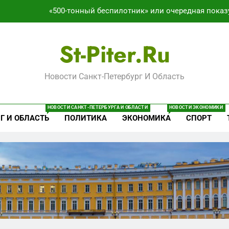
«500-тонный беспилотник» или очередная показ
Перезагрузка в Удмуртии: Отставка Бречалова как р
St-Piter.ru
Зачистка 
Новости Санкт-Петербург И Область
Что происходит в калининградском анклаве: военные изым
«500-тонный беспилотник» или очередная показ
НОВОСТИ САНКТ-ПЕТЕРБУРГА И ОБЛАСТИ
НОВОСТИ ЭКОНОМИКИ
Г И ОБЛАСТЬ
ПОЛИТИКА
ЭКОНОМИКА
СПОРТ
Перезагрузка в Удмуртии: Отставка Бречалова как р
Зачистка 