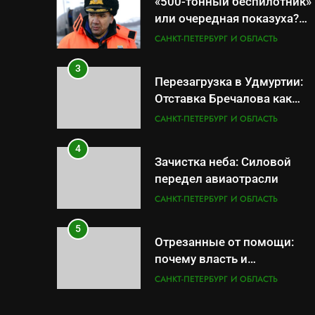
«500-тонный беспилотник»
или очередная показуха?
Что скрывает российский
САНКТ-ПЕТЕРБУРГ И ОБЛАСТЬ
ВМФ
3
Перезагрузка в Удмуртии:
Отставка Бречалова как
результат управленческих
САНКТ-ПЕТЕРБУРГ И ОБЛАСТЬ
провалов и уязвимости
региона
4
Зачистка неба: Силовой
передел авиаотрасли
САНКТ-ПЕТЕРБУРГ И ОБЛАСТЬ
5
Отрезанные от помощи:
почему власть и
маркетплейсы «умывают
САНКТ-ПЕТЕРБУРГ И ОБЛАСТЬ
руки» после ударов по
складам Wildberries?
6