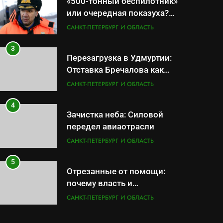
«500-тонный беспилотник»
или очередная показуха?
Что скрывает российский
САНКТ-ПЕТЕРБУРГ И ОБЛАСТЬ
ВМФ
3
Перезагрузка в Удмуртии:
Отставка Бречалова как
результат управленческих
САНКТ-ПЕТЕРБУРГ И ОБЛАСТЬ
провалов и уязвимости
региона
4
Зачистка неба: Силовой
передел авиаотрасли
САНКТ-ПЕТЕРБУРГ И ОБЛАСТЬ
5
Отрезанные от помощи:
почему власть и
маркетплейсы «умывают
САНКТ-ПЕТЕРБУРГ И ОБЛАСТЬ
руки» после ударов по
складам Wildberries?
6