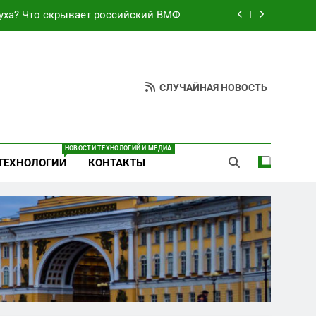
уха? Что скрывает российский ВМФ
езультат управленческих провалов и
уязвимости региона
неба: Силовой передел авиаотрасли
СЛУЧАЙНАЯ НОВОСТЬ
ают спирт «для защиты Отечества»
уха? Что скрывает российский ВМФ
НОВОСТИ ТЕХНОЛОГИЙ И МЕДИА
ТЕХНОЛОГИИ
КОНТАКТЫ
езультат управленческих провалов и
уязвимости региона
неба: Силовой передел авиаотрасли