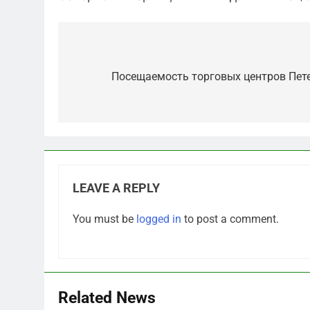
Post
navigation
Посещаемость торговых центров Пет
LEAVE A REPLY
5
You must be
logged in
to post a comment.
Отрезанные от помощи:
почему власть и
маркетплейсы «умывают
САНКТ-ПЕТЕРБУРГ И ОБЛАСТЬ
руки» после ударов по
складам Wildberries?
6
Related News
«Ростех» разъедают