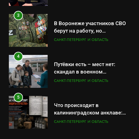
вопросам военной службы и
бронирования
3
В Воронеже участников СВО
берут на работу, но
удержаться удаётся не всем
САНКТ-ПЕТЕРБУРГ И ОБЛАСТЬ
4
Путёвки есть – мест нет:
скандал в военном
санатории Владивостока
САНКТ-ПЕТЕРБУРГ И ОБЛАСТЬ
5
Что происходит в
калининградском анклаве:
военные изымают спирт «для
САНКТ-ПЕТЕРБУРГ И ОБЛАСТЬ
защиты Отечества»
6