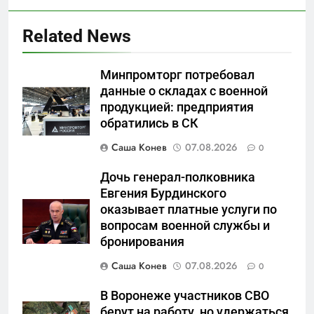
Related News
Минпромторг потребовал
данные о складах с военной
продукцией: предприятия
5
обратились в СК
Что происходит в
калининградском анклаве:
Саша Конев
07.08.2026
0
военные изымают спирт «для
САНКТ-ПЕТЕРБУРГ И ОБЛАСТЬ
защиты Отечества»
Дочь генерал-полковника
Евгения Бурдинского
6
оказывает платные услуги по
«500-тонный беспилотник»
вопросам военной службы и
или очередная показуха? Что
бронирования
скрывает российский ВМФ
САНКТ-ПЕТЕРБУРГ И ОБЛАСТЬ
Саша Конев
07.08.2026
0
7
В Воронеже участников СВО
Перезагрузка в Удмуртии:
берут на работу, но удержаться