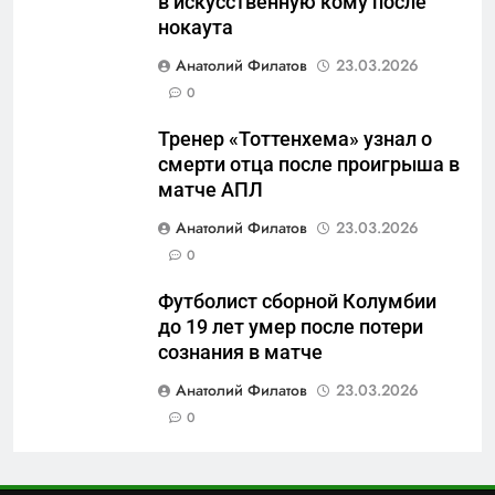
в искусственную кому после
руки» после ударов по
нокаута
складам Wildberries?
6
Анатолий Филатов
23.03.2026
«Ростех» разъедают изнутри:
0
Серовский оборонный завод
идёт ко дну
САНКТ-ПЕТЕРБУРГ И ОБЛАСТЬ
Тренер «Тоттенхема» узнал о
смерти отца после проигрыша в
7
матче АПЛ
«Бизнес на ветеранах и
Анатолий Филатов
23.03.2026
покровительство»: как
0
социальный координатор
САНКТ-ПЕТЕРБУРГ И ОБЛАСТЬ
фонда «защитники
Футболист сборной Колумбии
отечества» превратила
до 19 лет умер после потери
8
должность в источник
сознания в матче
Операция «Обнуление»: Что
обогащения
на самом деле стоит за
Анатолий Филатов
23.03.2026
попыткой уничтожения
0
САНКТ-ПЕТЕРБУРГ И ОБЛАСТЬ
Telegram в России
1