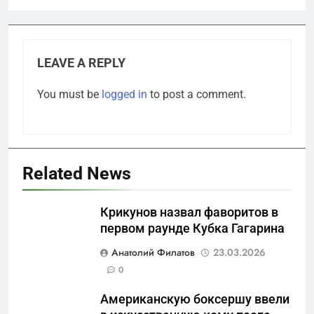
LEAVE A REPLY
You must be
logged in
to post a comment.
Related News
Крикунов назвал фаворитов в
первом раунде Кубка Гагарина
5
Анатолий Филатов
23.03.2026
Отрезанные от помощи:
0
почему власть и
Американскую боксершу ввели
маркетплейсы «умывают
САНКТ-ПЕТЕРБУРГ И ОБЛАСТЬ