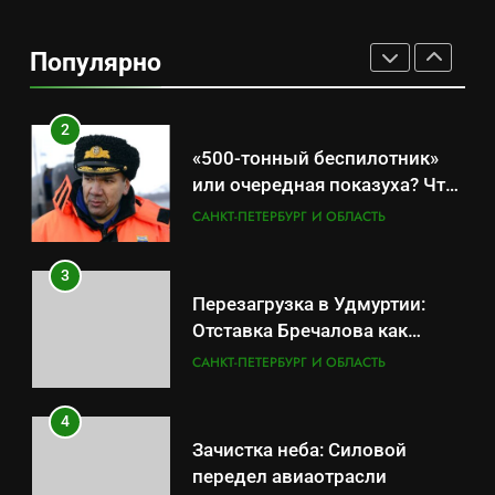
Что происходит в
калининградском анклаве:
Популярно
военные изымают спирт «для
САНКТ-ПЕТЕРБУРГ И ОБЛАСТЬ
защиты Отечества»
2
«500-тонный беспилотник»
или очередная показуха? Что
скрывает российский ВМФ
САНКТ-ПЕТЕРБУРГ И ОБЛАСТЬ
3
Перезагрузка в Удмуртии:
Отставка Бречалова как
результат управленческих
САНКТ-ПЕТЕРБУРГ И ОБЛАСТЬ
провалов и уязвимости
региона
4
Зачистка неба: Силовой
передел авиаотрасли