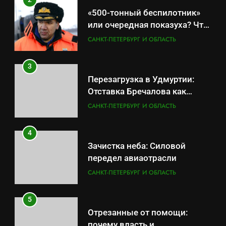
Отставка Бречалова как
«500-тонный беспилотник»
результат управленческих
САНКТ-ПЕТЕРБУРГ И ОБЛАСТЬ
или очередная показуха? Что
провалов и уязвимости
скрывает российский ВМФ
САНКТ-ПЕТЕРБУРГ И ОБЛАСТЬ
региона
4
Зачистка неба: Силовой
3
передел авиаотрасли
Перезагрузка в Удмуртии:
САНКТ-ПЕТЕРБУРГ И ОБЛАСТЬ
Отставка Бречалова как
результат управленческих
САНКТ-ПЕТЕРБУРГ И ОБЛАСТЬ
5
провалов и уязвимости
Отрезанные от помощи:
региона
4
почему власть и
Зачистка неба: Силовой
маркетплейсы «умывают
САНКТ-ПЕТЕРБУРГ И ОБЛАСТЬ
передел авиаотрасли
руки» после ударов по
САНКТ-ПЕТЕРБУРГ И ОБЛАСТЬ
складам Wildberries?
6
«Ростех» разъедают изнутри:
5
Серовский оборонный завод
Отрезанные от помощи:
идёт ко дну
САНКТ-ПЕТЕРБУРГ И ОБЛАСТЬ
почему власть и