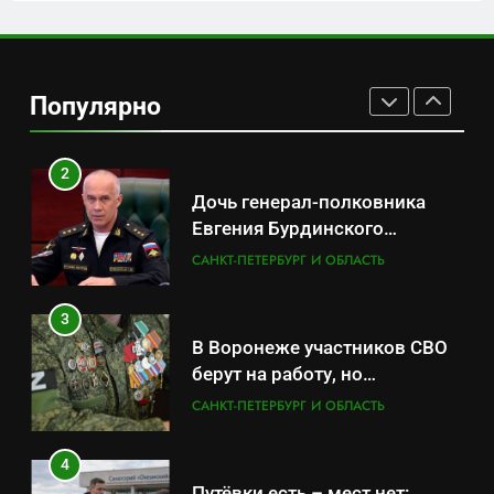
1
Минпромторг потребовал
данные о складах с военной
Популярно
продукцией: предприятия
САНКТ-ПЕТЕРБУРГ И ОБЛАСТЬ
обратились в СК
2
Дочь генерал-полковника
Евгения Бурдинского
оказывает платные услуги по
САНКТ-ПЕТЕРБУРГ И ОБЛАСТЬ
вопросам военной службы и
бронирования
3
В Воронеже участников СВО
берут на работу, но
удержаться удаётся не всем
САНКТ-ПЕТЕРБУРГ И ОБЛАСТЬ
4
Путёвки есть – мест нет: