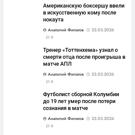
Американскую боксершу ввели
военные изымают спирт «для
САНКТ-ПЕТЕРБУРГ И ОБЛАСТЬ
в искусственную кому после
защиты Отечества»
нокаута
6
Анатолий Филатов
23.03.2026
«500-тонный беспилотник»
0
или очередная показуха? Что
скрывает российский ВМФ
САНКТ-ПЕТЕРБУРГ И ОБЛАСТЬ
Тренер «Тоттенхема» узнал о
смерти отца после проигрыша в
7
матче АПЛ
Перезагрузка в Удмуртии:
Анатолий Филатов
23.03.2026
Отставка Бречалова как
0
результат управленческих
САНКТ-ПЕТЕРБУРГ И ОБЛАСТЬ
провалов и уязвимости
Футболист сборной Колумбии
региона
до 19 лет умер после потери
8
сознания в матче
Зачистка неба: Силовой
передел авиаотрасли
Анатолий Филатов
23.03.2026
0
САНКТ-ПЕТЕРБУРГ И ОБЛАСТЬ