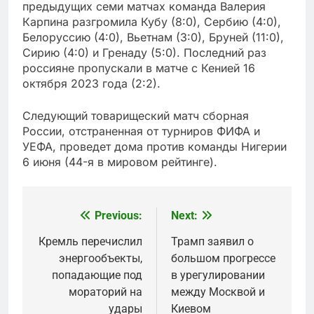
предыдущих семи матчах команда Валерия
Карпина разгромила Кубу (8:0), Сербию (4:0),
Белоруссию (4:0), Вьетнам (3:0), Бруней (11:0),
Сирию (4:0) и Гренаду (5:0). Последний раз
россияне пропускали в матче с Кенией 16
октября 2023 года (2:2).
Следующий товарищеский матч сборная
России, отстраненная от турниров ФИФА и
УЕФА, проведет дома против команды Нигерии
6 июня (44-я в мировом рейтинге).
Previous:
Next:
Post
navigation
Кремль перечислил
Трамп заявил о
энергообъекты,
большом прогрессе
попадающие под
в урегулировании
мораторий на
между Москвой и
удары
Киевом