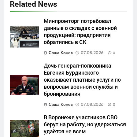
Related News
Минпромторг потребовал
данные о складах с военной
продукцией: предприятия
5
обратились в СК
Что происходит в
калининградском анклаве:
Саша Конев
07.08.2026
0
военные изымают спирт «для
САНКТ-ПЕТЕРБУРГ И ОБЛАСТЬ
защиты Отечества»
Дочь генерал-полковника
Евгения Бурдинского
6
оказывает платные услуги по
«500-тонный беспилотник»
вопросам военной службы и
или очередная показуха? Что
бронирования
скрывает российский ВМФ
САНКТ-ПЕТЕРБУРГ И ОБЛАСТЬ
Саша Конев
07.08.2026
0
7
В Воронеже участников СВО
Перезагрузка в Удмуртии:
берут на работу, но удержаться
Отставка Бречалова как
удаётся не всем