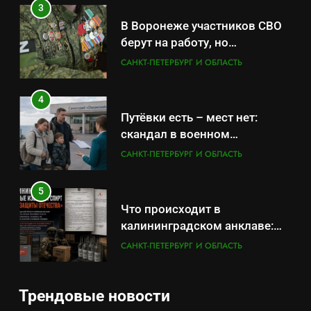
бронирования
3
В Воронеже участников СВО
берут на работу, но
удержаться удаётся не всем
САНКТ-ПЕТЕРБУРГ И ОБЛАСТЬ
4
Путёвки есть – мест нет:
скандал в военном
санатории Владивостока
САНКТ-ПЕТЕРБУРГ И ОБЛАСТЬ
5
Что происходит в
калининградском анклаве:
военные изымают спирт «для
САНКТ-ПЕТЕРБУРГ И ОБЛАСТЬ
защиты Отечества»
6
Трендовые новости
«500-тонный беспилотник»
5