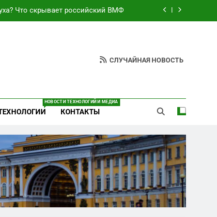
уха? Что скрывает российский ВМФ
езультат управленческих провалов и
уязвимости региона
неба: Силовой передел авиаотрасли
СЛУЧАЙНАЯ НОВОСТЬ
ают спирт «для защиты Отечества»
уха? Что скрывает российский ВМФ
НОВОСТИ ТЕХНОЛОГИЙ И МЕДИА
ТЕХНОЛОГИИ
КОНТАКТЫ
езультат управленческих провалов и
уязвимости региона
неба: Силовой передел авиаотрасли