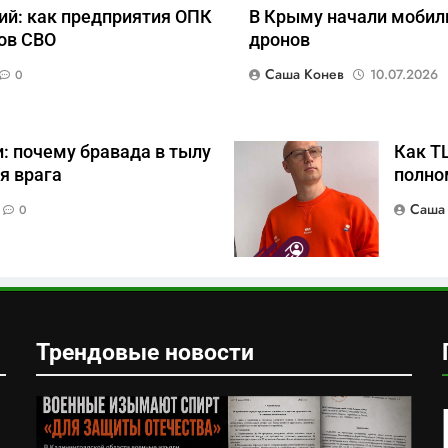
ий: как предприятия ОПК
В Крыму начали мобил
ов СВО
дронов
Саша Конев
10.07.2026
0
: почему бравада в тылу
Как Т
я врага
полно
Саша
0
Трендовые новости