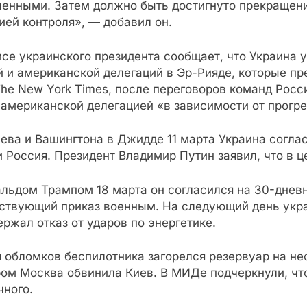
ленными. Затем должно быть достигнуто прекращени
ией контроля», — добавил он.
исе украинского президента сообщает, что Украина 
й и американской делегаций в Эр-Рияде, которые п
The New York Times, после переговоров команд Рос
американской делегацией «в зависимости от прогре
ева и Вашингтона в Джидде 11 марта Украина согла
 и Россия. Президент Владимир Путин заявил, что в 
льдом Трампом 18 марта он согласился на 30-днев
тствующий приказ военным. На следующий день укр
ржал отказ от ударов по энергетике.
я обломков беспилотника загорелся резервуар на не
ом Москва обвинила Киев. В МИДе подчеркнули, что
чного.