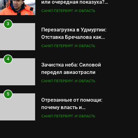
или очередная показуха?
Что скрывает российский
САНКТ-ПЕТЕРБУРГ И ОБЛАСТЬ
ВМФ
3
Перезагрузка в Удмуртии:
Отставка Бречалова как
результат управленческих
САНКТ-ПЕТЕРБУРГ И ОБЛАСТЬ
провалов и уязвимости
региона
4
Зачистка неба: Силовой
передел авиаотрасли
САНКТ-ПЕТЕРБУРГ И ОБЛАСТЬ
5
Отрезанные от помощи:
почему власть и
маркетплейсы «умывают
САНКТ-ПЕТЕРБУРГ И ОБЛАСТЬ
руки» после ударов по
складам Wildberries?
6
«Ростех» разъедают