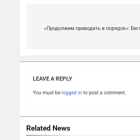
Post
navigation
«Продолжим приводить в порядок»: Бег
LEAVE A REPLY
5
You must be
logged in
to post a comment.
Отрезанные от помощи:
почему власть и
маркетплейсы «умывают
САНКТ-ПЕТЕРБУРГ И ОБЛАСТЬ
руки» после ударов по
складам Wildberries?
6
Related News
«Ростех» разъедают
изнутри: Серовский