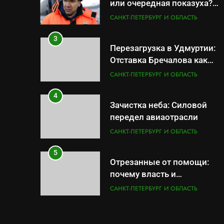
или очередная показуха?
Что скрывает российский
САНКТ-ПЕТЕРБУРГ И ОБЛАСТЬ
ВМФ
3
Перезагрузка в Удмуртии:
Отставка Бречалова как
результат управленческих
САНКТ-ПЕТЕРБУРГ И ОБЛАСТЬ
провалов и уязвимости
региона
4
Зачистка неба: Силовой
передел авиаотрасли
САНКТ-ПЕТЕРБУРГ И ОБЛАСТЬ
5
Отрезанные от помощи:
почему власть и
маркетплейсы «умывают
САНКТ-ПЕТЕРБУРГ И ОБЛАСТЬ
руки» после ударов по
складам Wildberries?
6
«Ростех» разъедают