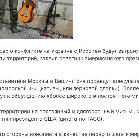
ах о конфликте на Украине с Россией будут затрон
и территорий, заявил советник американского през
дставители Москвы и Вашингтона проведут консульт
номорской инициативы, или зерновой сделки). Посл
ут к обсуждению «более широкого и постоянного ми
 территории на постоянный и долгосрочный мир. <…>
тник президента США (цитата по ТАСС).
что стороны конфликта в качестве первого шага к м