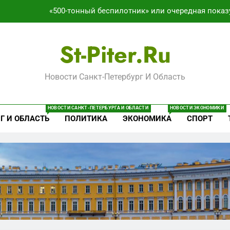
«500-тонный беспилотник» или очередная показ
Перезагрузка в Удмуртии: Отставка Бречалова как р
St-Piter.ru
Зачистка 
Новости Санкт-Петербург И Область
Что происходит в калининградском анклаве: военные изым
«500-тонный беспилотник» или очередная показ
НОВОСТИ САНКТ-ПЕТЕРБУРГА И ОБЛАСТИ
НОВОСТИ ЭКОНОМИКИ
Г И ОБЛАСТЬ
ПОЛИТИКА
ЭКОНОМИКА
СПОРТ
Перезагрузка в Удмуртии: Отставка Бречалова как р
Зачистка 