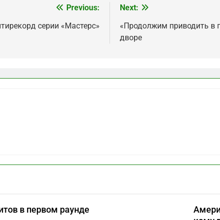
Previous:
Next:
нтирекорд серии «Мастерс»
«Продолжим приводить в п
дворе
итов в первом раунде
Амери