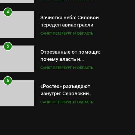
провалов и уязвимости
региона
4
Зачистка неба: Силовой
передел авиаотрасли
САНКТ-ПЕТЕРБУРГ И ОБЛАСТЬ
5
Отрезанные от помощи:
почему власть и
маркетплейсы «умывают
САНКТ-ПЕТЕРБУРГ И ОБЛАСТЬ
руки» после ударов по
складам Wildberries?
6
«Ростех» разъедают
изнутри: Серовский
оборонный завод идёт ко
САНКТ-ПЕТЕРБУРГ И ОБЛАСТЬ
дну
7
«Бизнес на ветеранах и
покровительство»: как