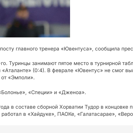
 посту главного тренера «Ювентуса», сообщила пре
го. Туринцы занимают пятое место в турнирной табл
 «Аталанте» (0:4). В феврале «Ювентус» не смог вы
 от «Эмполи».
 «Болонье», «Специи» и «Дженоа».
ода в составе сборной Хорватии Тудор в концовке 
 работал в «Хайдуке», ПАОКе, «Галатасарае», «Веро