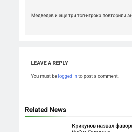
Post
navigation
Медведев и еще три топ-игрока повторили а
5
Отрезанные от помощи:
почему власть и
маркетплейсы «умывают
САНКТ-ПЕТЕРБУРГ И ОБЛАСТЬ
LEAVE A REPLY
руки» после ударов по
складам Wildberries?
6
You must be
logged in
to post a comment.
«Ростех» разъедают
изнутри: Серовский
оборонный завод идёт ко
САНКТ-ПЕТЕРБУРГ И ОБЛАСТЬ
дну
7
Related News
«Бизнес на ветеранах и
покровительство»: как
Крикунов назвал фавор
социальный координатор
САНКТ-ПЕТЕРБУРГ И ОБЛАСТЬ