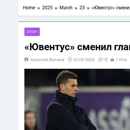
Home
2025
March
23
«Ювентус» смени
СПОРТ
«Ювентус» сменил гла
0
Анатолий Филатов
23.03.2025
1 Mins