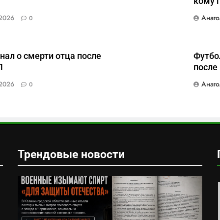
кому 
Анато
2026
0
нал о смерти отца после
Футбо
Л
после
Анато
2026
0
Трендовые новости