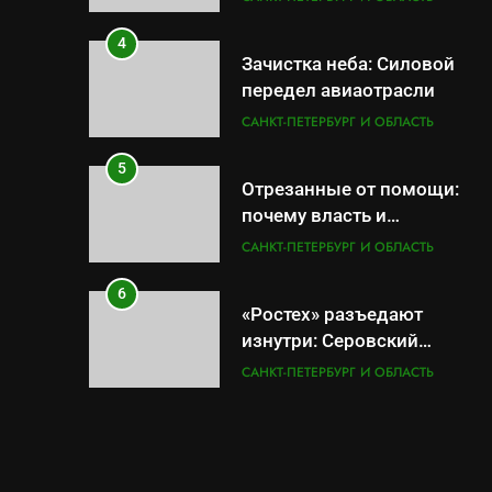
провалов и уязвимости
региона
4
Зачистка неба: Силовой
передел авиаотрасли
САНКТ-ПЕТЕРБУРГ И ОБЛАСТЬ
5
Отрезанные от помощи:
почему власть и
маркетплейсы «умывают
САНКТ-ПЕТЕРБУРГ И ОБЛАСТЬ
руки» после ударов по
складам Wildberries?
6
«Ростех» разъедают
изнутри: Серовский
оборонный завод идёт ко
САНКТ-ПЕТЕРБУРГ И ОБЛАСТЬ
дну
7
«Бизнес на ветеранах и
покровительство»: как