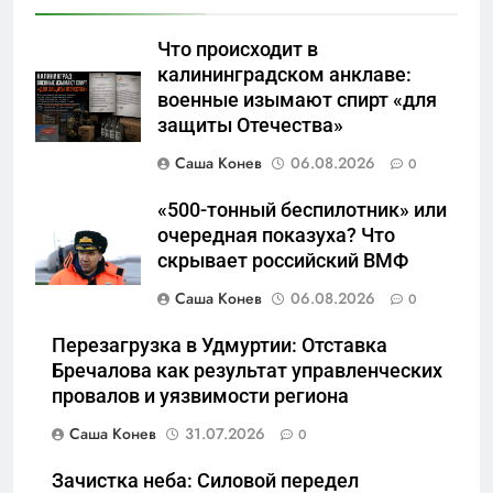
5
Что происходит в
Отрезанные от помощи:
калининградском анклаве:
почему власть и
военные изымают спирт «для
маркетплейсы «умывают
САНКТ-ПЕТЕРБУРГ И ОБЛАСТЬ
защиты Отечества»
руки» после ударов по
складам Wildberries?
Саша Конев
06.08.2026
0
6
«Ростех» разъедают изнутри:
«500-тонный беспилотник» или
Серовский оборонный завод
очередная показуха? Что
идёт ко дну
САНКТ-ПЕТЕРБУРГ И ОБЛАСТЬ
скрывает российский ВМФ
Саша Конев
06.08.2026
0
7
«Бизнес на ветеранах и
Перезагрузка в Удмуртии: Отставка
покровительство»: как
Бречалова как результат управленческих
провалов и уязвимости региона
социальный координатор
САНКТ-ПЕТЕРБУРГ И ОБЛАСТЬ
фонда «защитники
Саша Конев
31.07.2026
0
отечества» превратила
8
должность в источник
Зачистка неба: Силовой передел
Операция «Обнуление»: Что