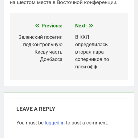
на шестом месте в Восточной конференции.
Previous:
Next:
Post
navigation
Зеленский посетил
В КХЛ
подконтрольную
определилась
Киеву часть
вторая пара
Донбасса
соперников по
плей-офф
LEAVE A REPLY
You must be
logged in
to post a comment.