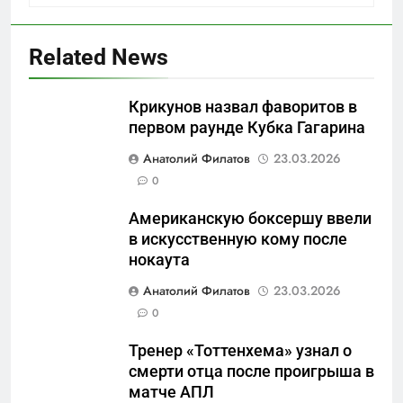
Related News
Крикунов назвал фаворитов в
первом раунде Кубка Гагарина
5
Анатолий Филатов
23.03.2026
Отрезанные от помощи:
0
почему власть и
Американскую боксершу ввели
маркетплейсы «умывают
САНКТ-ПЕТЕРБУРГ И ОБЛАСТЬ
в искусственную кому после
руки» после ударов по
нокаута
складам Wildberries?
6
Анатолий Филатов
23.03.2026
«Ростех» разъедают изнутри:
0
Серовский оборонный завод
идёт ко дну
САНКТ-ПЕТЕРБУРГ И ОБЛАСТЬ
Тренер «Тоттенхема» узнал о
смерти отца после проигрыша в
7
матче АПЛ