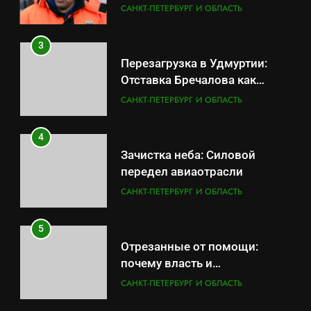
скрывает российский ВМФ
САНКТ-ПЕТЕРБУРГ И ОБЛАСТЬ
3
Перезагрузка в Удмуртии:
Отставка Бречалова как
результат управленческих
САНКТ-ПЕТЕРБУРГ И ОБЛАСТЬ
провалов и уязвимости
региона
4
Зачистка неба: Силовой
передел авиаотрасли
САНКТ-ПЕТЕРБУРГ И ОБЛАСТЬ
5
Отрезанные от помощи:
почему власть и
маркетплейсы «умывают
САНКТ-ПЕТЕРБУРГ И ОБЛАСТЬ
руки» после ударов по